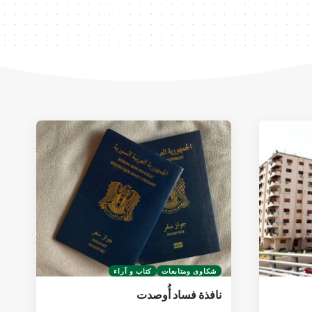
شكاوى ومتابعات
كتاب و آراء
نافذة فساد أُوصدت