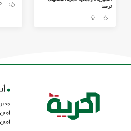
2
ترصد
أس
مدير 
أمين 
أمين 