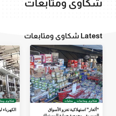
شكاوى ومتابعات
Latest شكاوى ومتابعات
شكاوى ومتابعات
محليات
شكاوى ومتا
“ألغاز” استهلاكية تغزو الأسواق
الكهرباء ل
السورية.. وجمعية حماية المستهلك