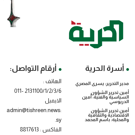
أسرة الحرية
أرقام التواصل:
الهاتف :
مدير التحرير: يسرى المصري
2131100/1/2/3/6 -011
أمين تحرير الشؤون
السياسية والفنية: أمين
الايميل
الدريوسي
:admin@tishreen.news
أمين تحرير الشؤون
الاقتصادية والثقافية
.sy
والمحلية: باسم المحمد
الفاكس : 8817613