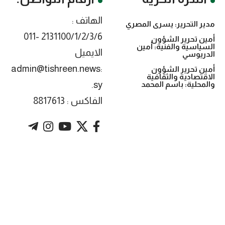
الهاتف :
مدير التحرير: يسرى المصري
2131100/1/2/3/6 -011
أمين تحرير الشؤون
السياسية والفنية: أمين
الايميل
الدريوسي
:admin@tishreen.news
أمين تحرير الشؤون
الاقتصادية والثقافية
.sy
والمحلية: باسم المحمد
الفاكس : 8817613
. Powered by imtyaz