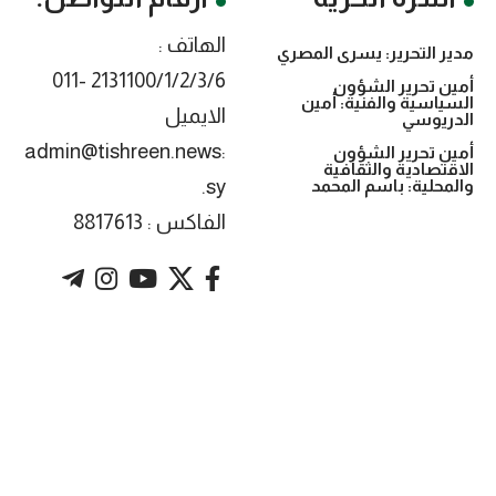
الهاتف :
مدير التحرير: يسرى المصري
2131100/1/2/3/6 -011
أمين تحرير الشؤون
السياسية والفنية: أمين
الايميل
الدريوسي
:admin@tishreen.news
أمين تحرير الشؤون
الاقتصادية والثقافية
.sy
والمحلية: باسم المحمد
الفاكس : 8817613
. Powered by imtyaz