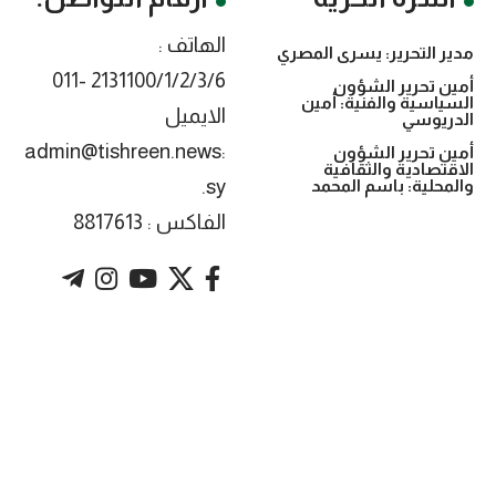
الهاتف :
مدير التحرير: يسرى المصري
2131100/1/2/3/6 -011
أمين تحرير الشؤون
السياسية والفنية: أمين
الايميل
الدريوسي
:admin@tishreen.news
أمين تحرير الشؤون
الاقتصادية والثقافية
.sy
والمحلية: باسم المحمد
الفاكس : 8817613
. Powered by imtyaz