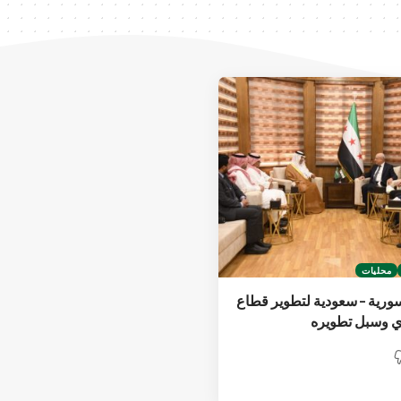
محليات
ورية – سعودية لتطوير قطاع
ري وسبل تطويره