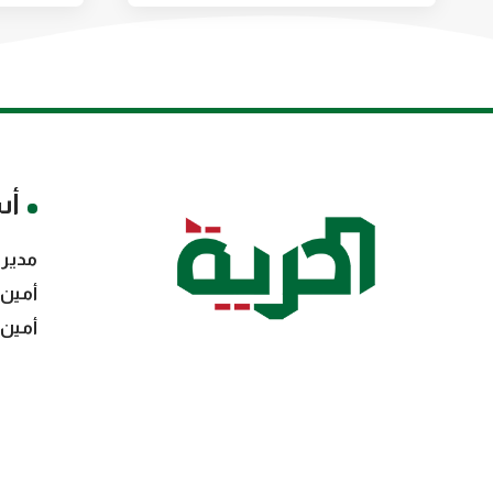
أس
مدير 
أمين 
أمين 