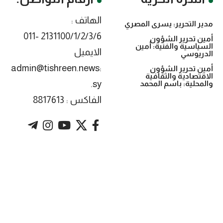
الهاتف :
مدير التحرير: يسرى المصري
2131100/1/2/3/6 -011
أمين تحرير الشؤون
السياسية والفنية: أمين
الايميل
الدريوسي
:admin@tishreen.news
أمين تحرير الشؤون
الاقتصادية والثقافية
.sy
والمحلية: باسم المحمد
الفاكس : 8817613
. Powered by imtyaz