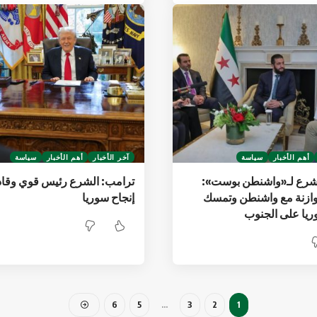
أهم الأخبار
سياسة
آخر الأخبار
أهم الأخبار
سياسة
لشرع لـ«واشنطن بوست»:
ترامب: الشرع رئيس قوي وقاد
ازنة مع واشنطن وتمسك
إنجاح سوريا
ريا على الجنوب
6
5
…
3
2
1