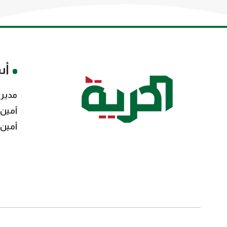
أس
مدير 
أمين 
أمين 