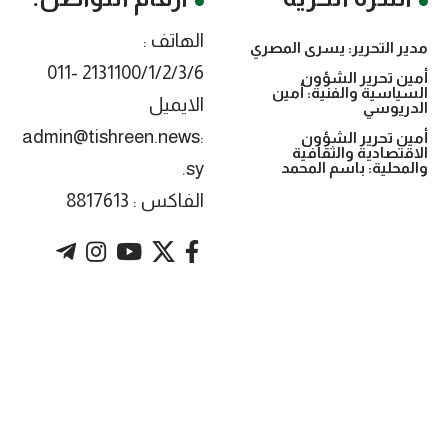
الهاتف :
مدير التحرير: يسرى المصري
2131100/1/2/3/6 -011
أمين تحرير الشؤون
السياسية والفنية: أمين
الايميل
الدريوسي
:admin@tishreen.news
أمين تحرير الشؤون
الاقتصادية والثقافية
.sy
والمحلية: باسم المحمد
الفاكس : 8817613
. Powered by imtyaz