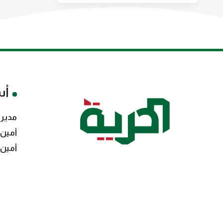
أس
مدير 
أمين 
أمين 