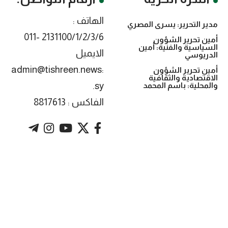
الهاتف :
مدير التحرير: يسرى المصري
2131100/1/2/3/6 -011
أمين تحرير الشؤون
السياسية والفنية: أمين
الايميل
الدريوسي
:admin@tishreen.news
أمين تحرير الشؤون
الاقتصادية والثقافية
.sy
والمحلية: باسم المحمد
الفاكس : 8817613
. Powered by imtyaz