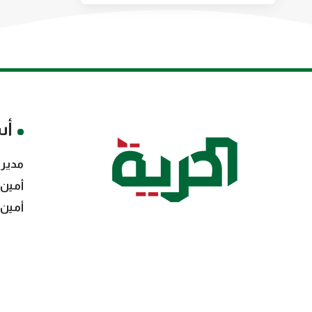
أس
مدير 
أمين 
أمين 