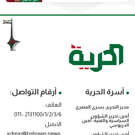
أسرة الحرية
أرقام التواصل:
الهاتف :
مدير التحرير: يسرى المصري
2131100/1/2/3/6 -011
أمين تحرير الشؤون
السياسية والفنية: أمين
الايميل
الدريوسي
:admin@tishreen.news
أمين تحرير الشؤون