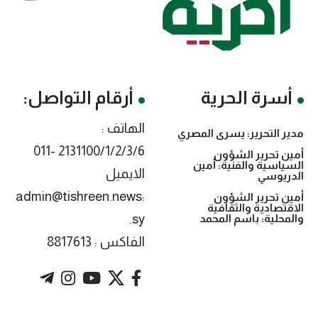
أسرة الحرية
أرقام التواصل:
الهاتف :
مدير التحرير: يسرى المصري
2131100/1/2/3/6 -011
أمين تحرير الشؤون
السياسية والفنية: أمين
الايميل
الدريوسي
:admin@tishreen.news
أمين تحرير الشؤون
الاقتصادية والثقافية
.sy
والمحلية: باسم المحمد
الفاكس : 8817613