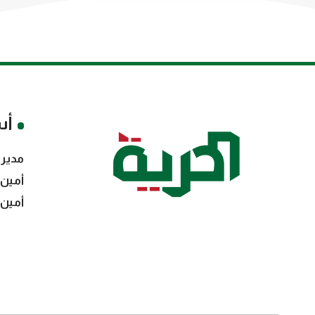
أس
مدير 
أمين 
أمين 