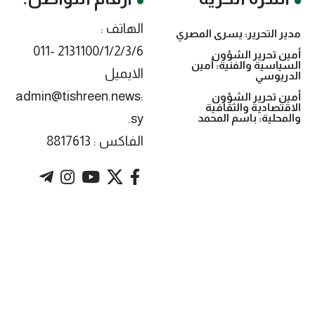
الهاتف :
مدير التحرير: يسرى المصري
2131100/1/2/3/6 -011
أمين تحرير الشؤون
السياسية والفنية: أمين
الايميل
الدريوسي
:admin@tishreen.news
أمين تحرير الشؤون
الاقتصادية والثقافية
.sy
والمحلية: باسم المحمد
الفاكس : 8817613
. Powered by imtyaz