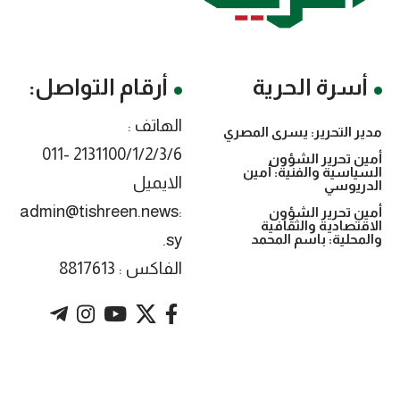
أسرة الحرية
أرقام التواصل:
الهاتف :
مدير التحرير: يسرى المصري
2131100/1/2/3/6 -011
أمين تحرير الشؤون
السياسية والفنية: أمين
الايميل
الدريوسي
:admin@tishreen.news
أمين تحرير الشؤون
الاقتصادية والثقافية
.sy
والمحلية: باسم المحمد
الفاكس : 8817613