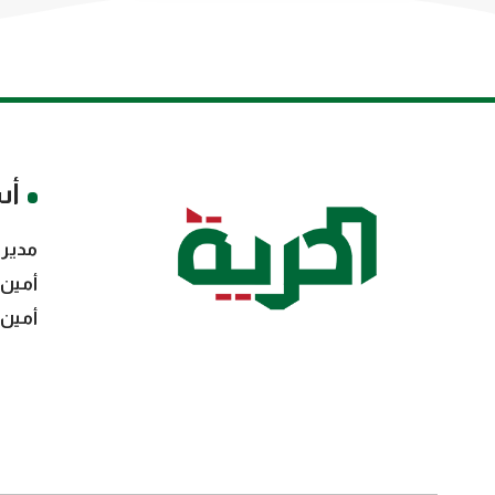
أس
مدير 
أمين 
أمين 