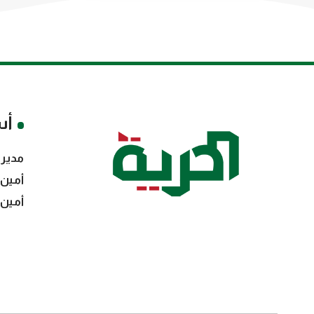
أس
مدير 
أمين 
أمين 