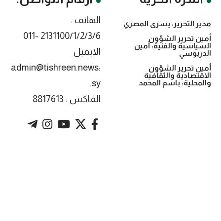
الهاتف :
مدير التحرير: يسرى المصري
2131100/1/2/3/6 -011
أمين تحرير الشؤون
السياسية والفنية: أمين
الايميل
الدريوسي
:admin@tishreen.news
أمين تحرير الشؤون
الاقتصادية والثقافية
.sy
والمحلية: باسم المحمد
الفاكس : 8817613
. Powered by imtyaz