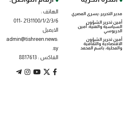
الهاتف :
مدير التحرير: يسرى المصري
2131100/1/2/3/6 -011
أمين تحرير الشؤون
السياسية والفنية: أمين
الايميل
الدريوسي
:admin@tishreen.news
أمين تحرير الشؤون
الاقتصادية والثقافية
.sy
والمحلية: باسم المحمد
الفاكس : 8817613
. Powered by imtyaz