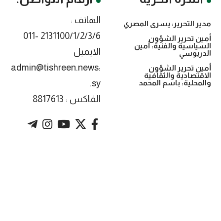
الهاتف :
مدير التحرير: يسرى المصري
2131100/1/2/3/6 -011
أمين تحرير الشؤون
السياسية والفنية: أمين
الايميل
الدريوسي
:admin@tishreen.news
أمين تحرير الشؤون
الاقتصادية والثقافية
.sy
والمحلية: باسم المحمد
الفاكس : 8817613
. Powered by imtyaz