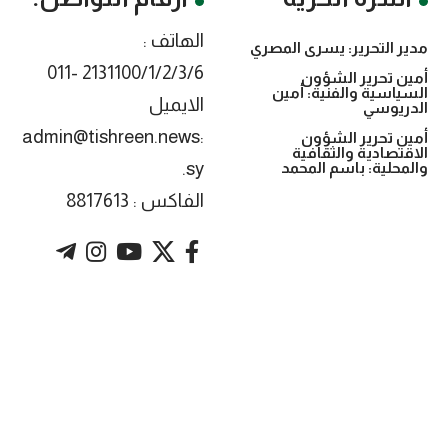
الهاتف :
مدير التحرير: يسرى المصري
2131100/1/2/3/6 -011
أمين تحرير الشؤون
السياسية والفنية: أمين
الايميل
الدريوسي
:admin@tishreen.news
أمين تحرير الشؤون
الاقتصادية والثقافية
.sy
والمحلية: باسم المحمد
الفاكس : 8817613
. Powered by imtyaz