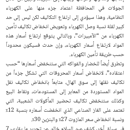
الجولات في المحافظة اعتماد جزء منها على الكهرباء
النظامية، وهذا سيؤدي إلى ارتفاع التكاليف لكن ليس إلى حد
كبير لقلة نسبة وصل الكهرباء وتعويض انخفاض تكاليف تأمين
الكهرباء من “الآمبيرات”، وبالتالي يتوقع ارتفاع أسعار هذه
المواد لارتفاع أسعار الكهرباء، وإن حدث فسيكون محدوداً
حسب طريقة تأمين الكهرباء.
وتطرق أيضاً للخضار والفواكه التي ستنخفض أسعارها “حسب
اعتقاده”، لانخفاض أسعار المحروقات التي تشكل جزءاً من
تكاليف نقلها إلى سوق الهال، متابعاً بانخفاض تكاليف نقل
المواد المستوردة من المعابر إلى المستودعات، ونقاط البيع
وكذلك ستنخفض تكاليف تحضير المأكولات الشعبية، التي
تعتمد على الغاز الصناعي الذي انخفضت أسعاره بنسبة 12٪
ونسبة انخفاض سعر المازوت 27٪ والبنزين 30٪.
في سياق آخر، كشف عبد السلام خالد عن تحرير ما يقارب 7