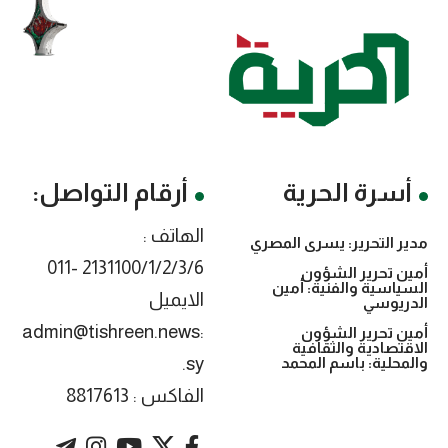
أسرة الحرية
أرقام التواصل:
الهاتف :
مدير التحرير: يسرى المصري
2131100/1/2/3/6 -011
أمين تحرير الشؤون
السياسية والفنية: أمين
الايميل
الدريوسي
:admin@tishreen.news
أمين تحرير الشؤون
الاقتصادية والثقافية
.sy
والمحلية: باسم المحمد
الفاكس : 8817613