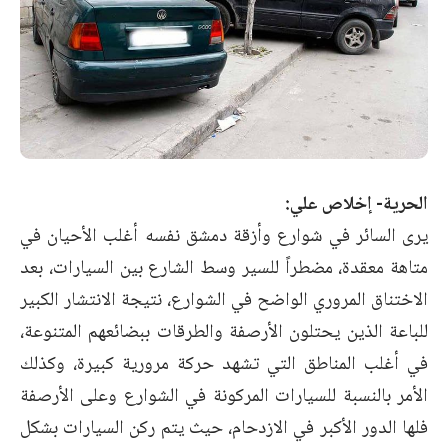
الحرية- إخلاص علي:
يرى السائر في شوارع وأزقة دمشق نفسه أغلب الأحيان في
متاهة معقدة، مضطراً للسير وسط الشارع بين السيارات، بعد
الاختناق المروري الواضح في الشوارع، نتيجة الانتشار الكبير
للباعة الذين يحتلون الأرصفة والطرقات ببضائعهم المتنوعة،
في أغلب المناطق التي تشهد حركة مرورية كبيرة، وكذلك
الأمر بالنسبة للسيارات المركونة في الشوارع وعلى الأرصفة
فلها الدور الأكبر في الازدحام، حيث يتم ركن السيارات بشكل