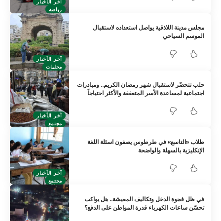
آخر الأخبار
رياضة
مجلس مدينة اللاذقية يواصل استعداده لاستقبال
الموسم السياحي
آخر الأخبار
محليات
حلب تتحضّر لاستقبال شهر رمضان الكريم.. ومبادرات
اجتماعية لمساعدة الأسر المتعففة والأكثر احتياجاً
آخر الأخبار
مجتمع
طلاب «التاسع» في طرطوس يصفون اسئلة اللغة
الإنكليزية بالسهلة والواضحة
آخر الأخبار
مجتمع
في ظل فجوة الدخل وتكاليف المعيشة.. هل يواكب
تحسّن ساعات الكهرباء قدرة المواطن على الدفع؟