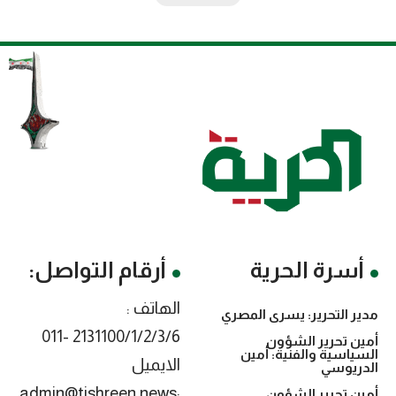
أسرة الحرية
أرقام التواصل:
الهاتف :
مدير التحرير: يسرى المصري
2131100/1/2/3/6 -011
أمين تحرير الشؤون
السياسية والفنية: أمين
الايميل
الدريوسي
:admin@tishreen.news
أمين تحرير الشؤون