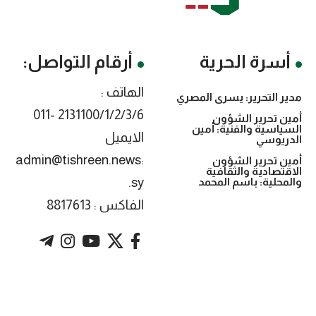
أسرة الحرية
أرقام التواصل:
الهاتف :
مدير التحرير: يسرى المصري
2131100/1/2/3/6 -011
أمين تحرير الشؤون
السياسية والفنية: أمين
الايميل
الدريوسي
:admin@tishreen.news
أمين تحرير الشؤون
الاقتصادية والثقافية
.sy
والمحلية: باسم المحمد
الفاكس : 8817613