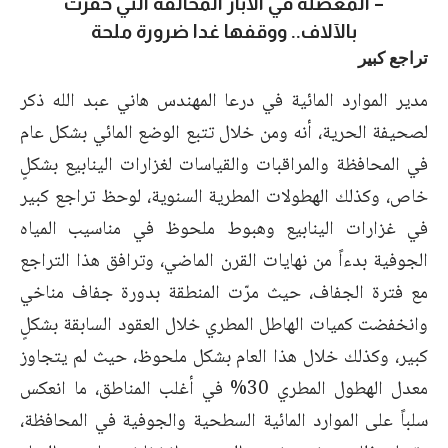
– المعضلة في الآبار المخالفة التي حُفرت
بالآلاف.. ووقفها غدا ضرورة ملحة
تراجع كبير
مدير الموارد المائية في درعا المهندس هاني عبد الله ذكر
لصحيفة الحرية، أنه ومن خلال تتبع الوضع المائي بشكل عام
في المحافظة والمراقبات والقياسات لغزارات الينابيع بشكلٍ
خاص، وكذلك الهطولات المطرية السنوية، لوحظ تراجع كبير
في غزارات الينابيع وهبوط ملحوظ في مناسيب المياه
الجوفية بدءاً من نهايات القرن الماضي، وترافق هذا التراجع
مع فترة الجفاف، حيث مرّت المنطقة بدورة جفاف مناخي
وانخفضت كميات الهاطل المطري خلال العقود السابقة بشكلٍ
كبير، وكذلك خلال هذا العام بشكل ملحوظ، حيث لم يتجاوز
معدل الهطول المطري 30% في أغلب المناطق، ما انعكس
سلباً على الموارد المائية السطحية والجوفية في المحافظة،