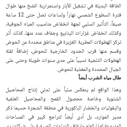
الطاقة البديلة في تشغيل الآبار واستمرارية الضخ منها طوال
فترة السطوع الشمسي نهاراً ولساعات تصل حتى 12 ساعة
صيفاً، التأثير السلبي لجهة انخفاض مناسيب المياه الجوفية،
وكذلك انخفاض غزارات الينابيع وجفاف عدد منها، كذلك أثر
تركز الهطولات المطرية الغزيرة في مناطق محددة من الحوض
وقسم منها قرب الحدود الخارجية للحوض، إضافةً لقلة
الهطولات الثلجية نسبياً على مدى سنوات طويلة وحتى على
الجبال المحددة والمغذية للحوض.
طال مياه الشرب أيضاً
وهذا الواقع لم ينعكس سلباً على تدني إنتاج المحاصيل
الشتوية وخاصة محصول القمح والمحاصيل العلفية
والبقوليات والخضار الباكورية في منطقة الشجرة حسبما ذكر
مدير الموارد، بل أدى أيضاً لتراجع كبير في المساحات
المزروعة لهذا العام وإيقاف الزراعات الصيفية على شبكات ري