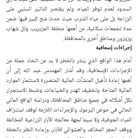
السدود لعدم توفر المياه، ولم يقتصر التاثير السلبي على
الزراعة بل على مياه الشرب حيث حدث شح كبير فيها ضمن
عدة تجمعات سكانية، من أهمها منطقة المزيريب وتل شهاب
وزيزون ومناطق أخرى بالمحافظة.
إجراءات إسعافية
أمام هذا الواقع الذي ينذر بالخطر لا بد من اتخاذ جملة من
الإجراءات الإسعافية، وقد أشار المهندس عبد الله إلى أن
أهمها إعادة تأهيل المنشآت المائية المتضررة لاستثمار الموارد
المائية المتاحة وتخفيف الهدر والضياعات، وضبط الاستجرار
بكل أشكاله في جميع مناطق المحافظة، ودراسة الواقع المائي
الحالي في حوض اليرموك والإجراءات اللازمة لوقف استنزاف
المياه الجوفية، ولا سيما لجهة معالجة الآبار الزراعية المخالفة
ووقف الحفر المخالف والعشوائي للآبار، وإعادة النظر بالخطة