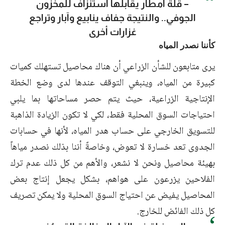
– قلة أمطار يقابلها استنزاف للمخزون
الجوفي.. والنتيجة جفاف ينابيع وآبار وتراجع
غزارات أخرى
كأننا نصدر المياه
يرى متابعون للشأن الزراعي أن هناك محاصيل تستهلك كميات
كبيرة من المياه، وينبغي التوقف عندها لدى وضع الخطة
الإنتاجية الزراعية، حيث يتم حصر مساحاتها بما يلبي
احتياجات السوق المحلية فقط، لكي لا تكون الزيادة الذاهبة
للتسويق الخارجي على حساب هدر المياه، لأنها في حسابات
الجدوى تعد خسارة لا تعوض، وخاصةً أننا بذلك نصدر مياهاً
بهيئة محاصيل ونحن لا نشعر، والأهم من كل ذلك عدم ترك
الفلاحين يزرعون على هواهم، بشكل يجعل إنتاج بعض
المحاصيل يفيض عن احتياج السوق المحلية ولا يمكن تصريف
كل ذلك الفائض للخارج.