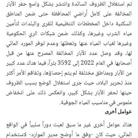
تم استغلال الظروف السائدة وانتشر بشكل واسع حفر الآبار
المخالفة على كامل أراضي المحافظة حتى ضمن المناطق
السكنية داخل المخططات التنظيمية للقرى والبلدات لتأمين
مياه الشرب وغيرها، وكذلك ضمن شبكات الري الحكومية
وغيرها لغياب المياه عنها وتعطلها وعدم توفر المورد المائي
لها، وقد وصل عدد الآبار المخالفة المصرح عنها من قبل
أصحابها في العام 2022 إلى 3592 بئراً، فيما هناك عدد كبير
من الآبار وبمناطق مختلفة لم يتم إحصاؤها، وتفاقم الأمر أكثر
منذ تحرير البلاد، حيث جرى استغلال الوضع بسبب الظروف
حينها لحفر الآبار بشكل كبير، وانعكس ذلك على انخفاض
ملموس في مناسيب المياه الجوفية.
عوامل أخرى
هناك عوامل أخرى غير ما سبق لعبت دوراً سلبياً في الواقع
المائي، حيث كان -وفق ما أوضح مدير الموارد- لاستخدام