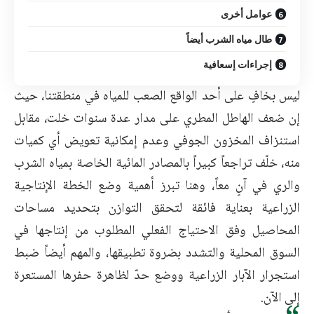
عوامل أخرى
طال مياه الشرب أيضاً
إجراءات إسعافية
ليس بخافٍ على أحد الواقع الصعب للمياه في منطقتنا، حيث
إن ضعف الهاطل المطري على مدار عدة سنوات خلت، مقابل
استنزاف المخزون الجوفي وعدم إمكانية تعويض أي كميات
منه، خلّف تراجعاً كبيراً بالمصادر المائية الخاصة بمياه الشرب
والري في آنٍ معاً، وهنا تبرز أهمية وضع الخطة الإنتاجية
الزراعية بعناية فائقة لتحقق التوازن بتحديد مساحات
المحاصيل وفق الاحتياج الفعلي المطلوب من إنتاجها في
السوق المحلية والتشدد بضروة تطبيقها، والمهم أيضاً ضبط
استجرار الآبار الزراعية ووضع حدّ لظاهرة حفرها المستعرة
إلى الآن.