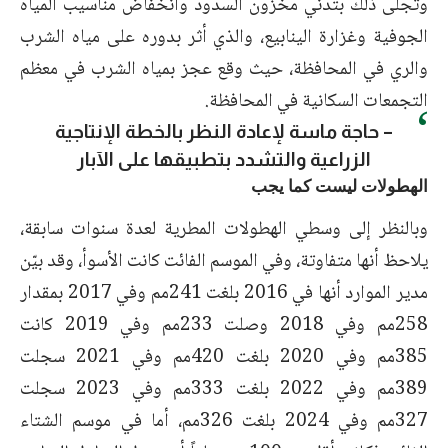
وتجلى ذلك بتدني مخزون السدود وانخفاض مناسيب المياه
الجوفية وغزارة الينابيع، والذي أثر بدوره على مياه الشرب
والري في المحافظة، حيث وقع عجز بمياه الشرب في معظم
التجمعات السكانية في المحافظة.
– حاجة ماسة لإعادة النظر بالخطة الإنتاجية
الزراعية والتشدد بتطبيقها على الآبار
الهطولات ليست كما يجب
وبالنظر إلى وسطي الهطولات المطرية لعدة سنوات سابقة،
يلاحظ أنها متفاوتة، وفي الموسم الفائت كانت الأسوأ، وقد بيّن
مدير الموارد أنها في 2016 بلغت 241مم وفي 2017 بمقدار
258مم وفي 2018 وصلت 233مم وفي 2019 كانت
385مم وفي 2020 بلغت 420مم وفي 2021 سجلت
389مم وفي 2022 بلغت 333مم وفي 2023 سجلت
327مم وفي 2024 بلغت 326مم، أما في موسم الشتاء