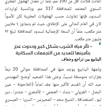
الفائت فكانت أقل من 100 مم، علماً أن معدل الهطول المطري
السنوي المعتمد للمحافظة 317 مم، وبالنسبة لواردات
السدود، فإنها تفاوتت حسب الهطولات المطرية لكن الأسوأ
كان في العام الحالي على الإطلاق، حيث لم يتجاوز ٤ ملايين
متر مكعب، علماً أن السعة الإجمالية لسدود المحافظة تبلغ ٩٢
مليون متر مكعب.
– تأثر مياه الشرب بشكل كبير وحدوث عجز
بتأمينها للعديد من التجمعات السكانية
الينابيع بين تراجع وجفاف
ولجهة الينابيع يوجد منها في المحافظة حوالي 20 نبعاً
بغزارات متوسطة نسبياً، وعلى هذا الصعيد أوضح المهندس
عبد الله أن القسم الأكبر منها جف تماماً (الطاحونة – عين
البصل – الغزولي – بندك – العجمي – الأشعري – عشترا ـ دير
لبو ـ الصفصافة ـ الشيخ سعد – المحيرس – السريا – الميسري