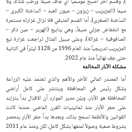
)، وقسم آخر أصبح موسمياً أي جاف صيفاً ورطب شتاءً، ولا
سيما (المزيريب – زيزون – عيون العبد – الساخنة الكبرى –
الساخنة الصغرى)، أما القسم المتبقي فلا تزال غزارته مستمرة
مع انخفاض جزئي صيفاً، وهي ينابيع (الهرير – عين ذكر –
الصافوقية – غزالة)، وعلى سبيل المثال تراجعت غزارة نبع
المزيريب تدريجياً منذ العام 1996 من 1128 ليتراً في الثانية
حتى جف نهائياً منذ عام 2022.
مشكلة الآبار المخالفة
أما المصدر المائي الآخر والأهم والذي تعتمد عليه الزراعة
بشكل رئيس في المحافظة وينتشر على كامل أراضي
المحافظة هو الآبار، وبيّن مدير الموارد أن الاقبال بدأ يتزايد
على حفر الآبار منذ ثمانينيات القرن الماضي عندما كانت
القوانين والأنظمة تسمح بذلك، وبعدها بدأ حفر الآبار ينحصر
بشروط صعبة وصولاً لمنعها بشكل كامل، لكن ومنذ عام 2011