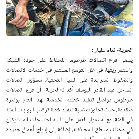
الحرية- ثناء عليان:
يسعى فرع اتصالات طرطوس للحفاظ على جودة الشبكة
واستمراريتها، في ظل التوسع المستمر في خدمات الاتصالات
والضغوط المتزايدة على البنية التحتية. مسؤول اتصالات
الساحل عبد القادر اليوسف أكد لـ«الحرية» أن فرع اتصالات
طرطوس يواصل تنفيذ خطته الخدمية لهذا العام بوتيرة
متقدمة، حيث تجاوزت نسبة تنفيذ خطة تركيب البوابات المئة
في المئة، مع استمرار العمل على تلبية احتياجات المشتركين
في مختلف مناطق المحافظة، إضافة إلى إدراج أعمال جديدة