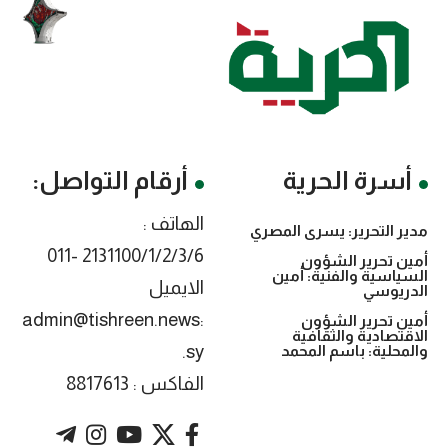
أسرة الحرية
أرقام التواصل:
الهاتف :
مدير التحرير: يسرى المصري
2131100/1/2/3/6 -011
أمين تحرير الشؤون
السياسية والفنية: أمين
الايميل
الدريوسي
:admin@tishreen.news
أمين تحرير الشؤون
الاقتصادية والثقافية
.sy
والمحلية: باسم المحمد
الفاكس : 8817613