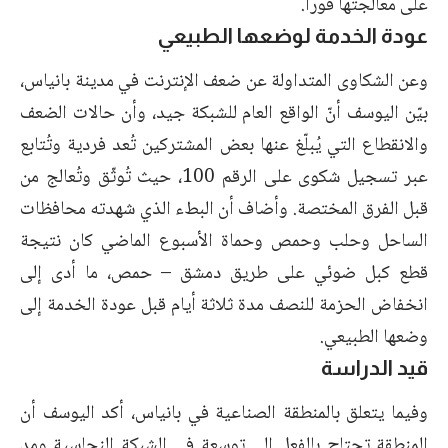
على معالجتها فوراً.
عودة الخدمة لوضعها الطبيعي
وعن الشكاوى المتداولة عن ضعف الإنترنت في مدينة بانياس،
بيّن اليوسف أنّ الواقع العام للشبكة جيد، وأن حالات الضعف
والانقطاع التي يُبلّغ عنها بعض المشتركين تُعد فردية وتُتابع
عبر تسجيل شكوى على الرقم 100، حيث تُوثّق وتُعالج من
قبل الفرق المختصة. وأضاف أن البطء الذي شهدته محافظات
الساحل وحلب وحمص وحماة الأسبوع الماضي كان نتيجة
قطع كبل ضوئي على طريق دمشق – حمص، ما أدى إلى
انخفاض الحزمة للنصف مدة ثلاثة أيام قبل عودة الخدمة إلى
وضعها الطبيعي.
قيد الدراسة
وفيما يتعلق بالمنطقة الصناعية في بانياس، أكد اليوسف أن
المنطقة تحتاج بالفعل إلى توسعة في الشبكة النحاسية ومد