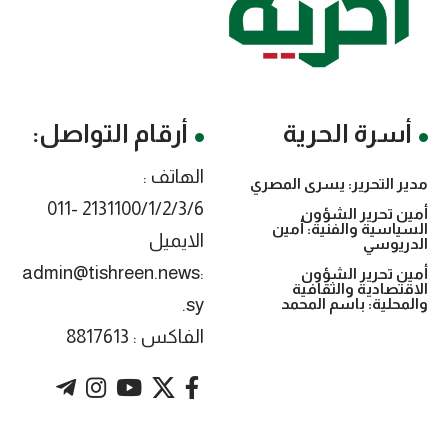
أسرة الحرية
أرقام التواصل:
الهاتف :
مدير التحرير: يسرى المصري
2131100/1/2/3/6 -011
أمين تحرير الشؤون
السياسية والفنية: أمين
الايميل
الدريوسي
:admin@tishreen.news
أمين تحرير الشؤون
الاقتصادية والثقافية
.sy
والمحلية: باسم المحمد
الفاكس : 8817613