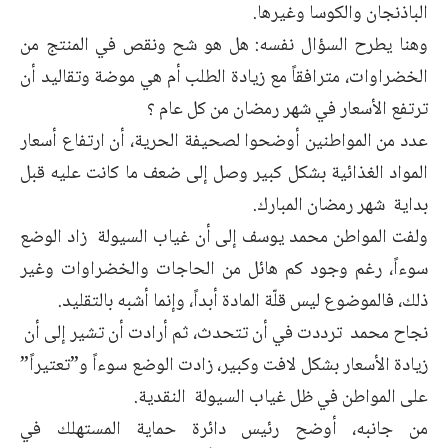
الباذنجان والكوسا وغيرها.
وهنا يطرح السؤال نفسه: هل هو شح ونقص في المنتج من
الخضراوات، مترافقاً مع زيادة الطلب أم هي موضة وتقاليد أن
ترتفع الأسعار في شهر رمضان من كل عام ؟
عدد من المواطنين أوضحوا لصحيفة الحرية، أن ارتفاع أسعار
المواد الغذائية بشكل كبير وصل إلى ضعف ما كانت عليه قبل
بداية شهر رمضان المبارك.
ولفت المواطن محمد يوسف إلى أن غياب السيولة زاد الوضع
سوءاً، رغم وجود كم هائل من الحاجات والخضراوات وغير
ذلك، فالموضوع ليس قلّة المادة أبداً، وإنما أشبه بالتقليد.
نجاح محمد ترددت في أن تتحدث، ثم أرادت أن تشير إلى أن
زيادة الأسعار بشكل لافت وكبير، زادت الوضع سوءاً و”تعتيراً”
على المواطن في ظل غياب السيولة النقدية.
من جانبه، أوضح رئيس دائرة حماية المستهلك في