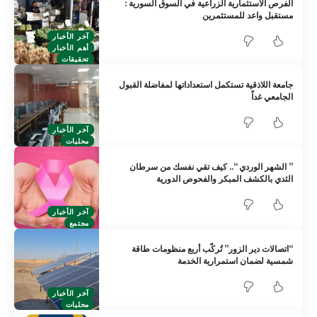
الفرص الاستثمارية الزراعية في السوق السورية :
مستقبل واعد للمستثمرين
آخر الأخبار
أهم الأخبار
تحقيقات
جامعة اللاذقية تستكمل استعداداتها لمفاضلة القبول
الجامعي غداً
آخر الأخبار
محليات
” الشهر الوردي “.. كيف تقي نفسك من سرطان
الثدي بالكشف المبكر والفحوص الدورية
آخر الأخبار
مجتمع
“اتصالات دير الزور” تُركّب أربع منظومات طاقة
شمسية لضمان استمرارية الخدمة
آخر الأخبار
محليات