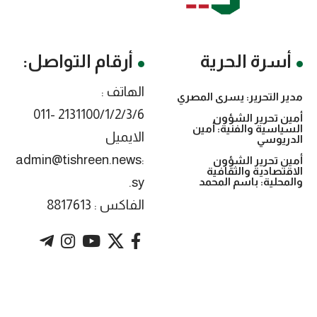
أسرة الحرية
أرقام التواصل:
الهاتف :
مدير التحرير: يسرى المصري
2131100/1/2/3/6 -011
أمين تحرير الشؤون
السياسية والفنية: أمين
الايميل
الدريوسي
:admin@tishreen.news
أمين تحرير الشؤون
الاقتصادية والثقافية
.sy
والمحلية: باسم المحمد
الفاكس : 8817613