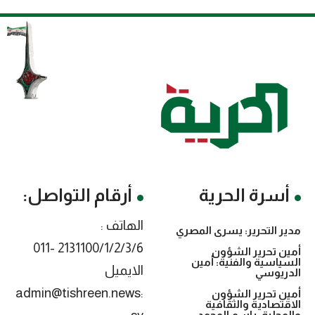
أسرة الحرية
أرقام التواصل:
الهاتف :
مدير التحرير: يسرى المصري
2131100/1/2/3/6 -011
أمين تحرير الشؤون
السياسية والفنية: أمين
الايميل
الدريوسي
:admin@tishreen.news
أمين تحرير الشؤون
الاقتصادية والثقافية
والمحلية: باسم المحمد