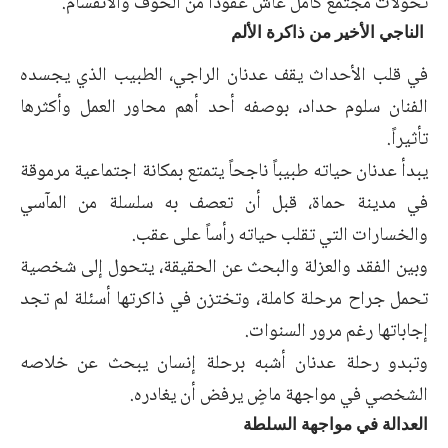
تحولات مجتمع كامل عاش عقوداً من الخوف والانقسام.
الناجي الأخير من ذاكرة الألم
في قلب الأحداث يقف عدنان الراجي، الطبيب الذي يجسده
الفنان سلوم حداد، بوصفه أحد أهم محاور العمل وأكثرها
تأثيراً.
يبدأ عدنان حياته طبيباً ناجحاً يتمتع بمكانة اجتماعية مرموقة
في مدينة حماة، قبل أن تعصف به سلسلة من المآسي
والخسارات التي تقلب حياته رأساً على عقب.
وبين الفقد والعزلة والبحث عن الحقيقة، يتحول إلى شخصية
تحمل جراح مرحلة كاملة، وتختزن في ذاكرتها أسئلة لم تجد
إجاباتها رغم مرور السنوات.
وتبدو رحلة عدنان أشبه برحلة إنسان يبحث عن خلاصه
الشخصي في مواجهة ماضٍ يرفض أن يغادره.
العدالة في مواجهة السلطة