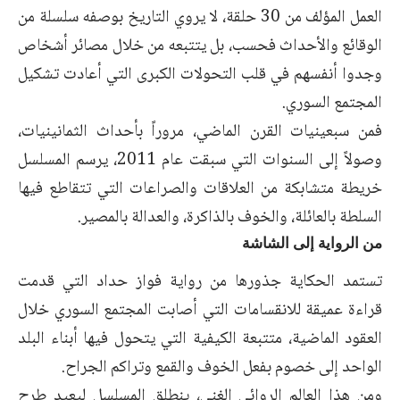
العمل المؤلف من 30 حلقة، لا يروي التاريخ بوصفه سلسلة من
الوقائع والأحداث فحسب، بل يتتبعه من خلال مصائر أشخاص
وجدوا أنفسهم في قلب التحولات الكبرى التي أعادت تشكيل
المجتمع السوري.
فمن سبعينيات القرن الماضي، مروراً بأحداث الثمانينيات،
وصولاً إلى السنوات التي سبقت عام 2011، يرسم المسلسل
خريطة متشابكة من العلاقات والصراعات التي تتقاطع فيها
السلطة بالعائلة، والخوف بالذاكرة، والعدالة بالمصير.
من الرواية إلى الشاشة
تستمد الحكاية جذورها من رواية فواز حداد التي قدمت
قراءة عميقة للانقسامات التي أصابت المجتمع السوري خلال
العقود الماضية، متتبعة الكيفية التي يتحول فيها أبناء البلد
الواحد إلى خصوم بفعل الخوف والقمع وتراكم الجراح.
ومن هذا العالم الروائي الغني، ينطلق المسلسل ليعيد طرح