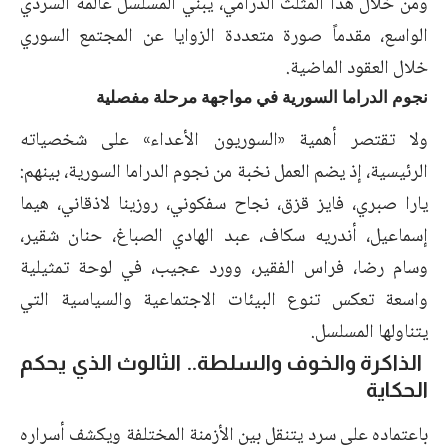
ومن خلال هذا المثلث الدرامي، يبني المسلسل عالمه السردي
الواسع، مقدماً صورة متعددة الزوايا عن المجتمع السوري
خلال العقود الماضية.
نجوم الدراما السورية في مواجهة مرحلة مفصلية
ولا تقتصر أهمية «السوريون الأعداء» على شخصياته
الرئيسية، إذ يضم العمل نخبة من نجوم الدراما السورية، بينهم:
يارا صبري، فايز قزق، نجاح سفكوني، روزينا لاذقاني، هيما
إسماعيل، أندريه سكاف، عبد الهادي الصباغ، حنان شقير،
وسام رضا، فراس الفقير، وورد عجيب، في لوحة تمثيلية
واسعة تعكس تنوع البيئات الاجتماعية والسياسية التي
يتناولها المسلسل.
الذاكرة والخوف والسلطة.. الثالوث الذي يحكم
الحكاية
باعتماده على سرد يتنقل بين الأزمنة المختلفة ويكشف أسراره