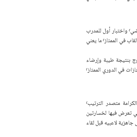
الشعلة خسر جهود مدربه أحمد عزام وبعض لاعبيه الذين فسخوا عقودهم بالتراضي٬ واختبار أول للمدرب
رائد كردي في الممتاز أمام فريق لديه باع طويل وخبرة وكوكبة من نجوم كرتنا وألقاب في الممتاز٬ ما يعني
حيفة الحرية أنّ مباراة اليوم صعبة٬ لكن الخروج بنتيجة طيبة وإرضاء
جماهيرنا هو الغاية والهدف٬ علماً أننا سنصطدم بفريق يلعب كرة قدم وصاحب إنجازات في الدوري الممتاز٬
مهمة الشرطة تشبه مهمة الشعلة ٬ فليست سهلة على الإطلاق عندما يلاقي الكرامة متصدر الترتيب٬
كروية التي تعرض فيها لخسارتين
للوقوف على جاهزية لاعبيه قبل لقاء