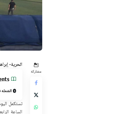
الحرية- إبراهي
مشاركة
ents
الشعلة ف