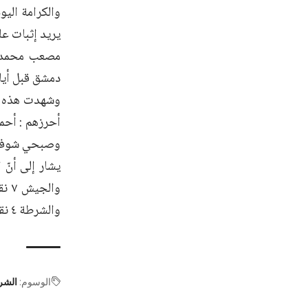
يريد إثبات عل
دمشق قبل أيام٬ والأمل بتحقيق نتيجة إيجابية مع متصدر ا
وصبحي شوفان٬ إضافة إلى تعادل الجيش وحطين 1/1 أحرز لحطين: عدي حسون وللجيش 
والشرطة ٤ نقاط والوحدة ٣ نقاط والفتوة بنقطتين.
الوسوم:
الشر