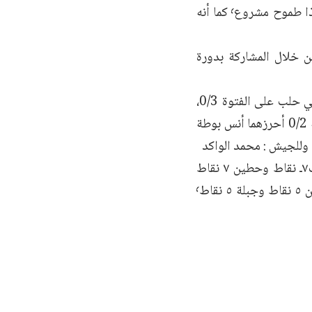
والكرامة اليوم بقيادة محمد قويض« أبو شاكر» يريد إعادة أمجاده من جديد وهذا طموح مشروع٬ كما أنه
مد مدرب الشرطة أكد للحرية أن التحضير للقاء اليوم كان جيداً٬ من خلال المشاركة بدورة
وشهدت هذه الجولة فوز الوحدة على الطليعة 0/1 أحرزه مؤمن ناجي٬ وفوز أهلي حلب على الفتوة 0/3،
أحرزهم : أحمد الأحمد وأحمد الأشقر ورأفت مهتدي٬ وكذلك فوز الوثبة على جبلة 0/2 أحرزهما أنس بوطة
يشار إلى أنّ الكرامة في المقدمة بـ١٣ نقطة يليه الوثبة بـ١١ نقطة وأهلي حلب ب٧ـ نقاط وحطين ٧ نقاط
والجيش ٧ نقاط والطليعة ٦ نقاك والسعلة ٥ نقاط وله مؤجلة مع الوحدة٬ وتشرين ٥ نقاط وجبلة ٥ نقاط٬