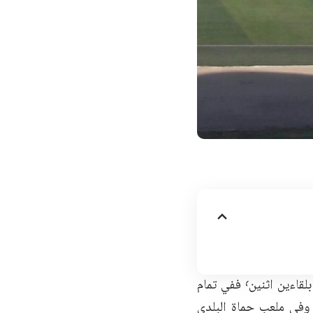
تستكمل اليوم منافسات الجولة السادسة من الدوري الممتاز بكرة القدم للرحال بلقاءين اثنين٬ ففي تمام
ساعة الرابعة عصراً في ملعب بابا عمرو في حمص يلتقي تشرين مع الشعلة٬ وفي ملعب حماة البلدي