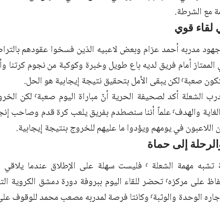
ة مع الشرطة.
 لقاء قوي
ل بتحقيق نتيجة إيجابية هو الحل.
رائد كردي مدرب الشعلة أكد لص
 اللاعبون في يومهم ويؤدوا ما عليهم للخروج بنتيجة إيجابية.
لرحلة إلى حماة
والساعي للحفاظ على مركزه٬ تحضر للقاء اليوم ببروفة دورة دمشق ال
متتاليتين مع جاره الوحدة والوثبة٬ وكانتا فرصة لمدربه مصعب محمد 