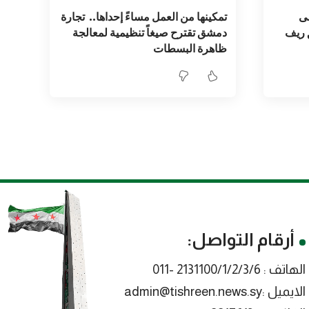
ى
تمكينها من العمل مساءً إحداها.. تجارة
ق ريف
دمشق تقترح صيغاً تنظيمية لمعالجة
ظاهرة البسطات
أرقام التواصل:
الهاتف : 2131100/1/2/3/6 -011
الايميل :admin@tishreen.news.sy