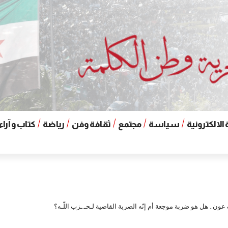
الالكترونية
سياسة
مجتمع
ثقافة وفن
رياضة
كتاب و آراء
ون.. هل هو ضربة موجعة أم إنّه الضربة القاضية لـحـ.ـزب اللّـه؟