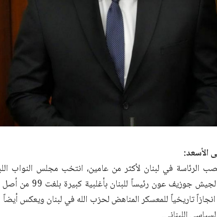
 الأسعد:
انجازاً تاريخياً للمعسكر المناهض لحزب الله في لبنان ويعكس أيضاً
لسياسي اللبناني.