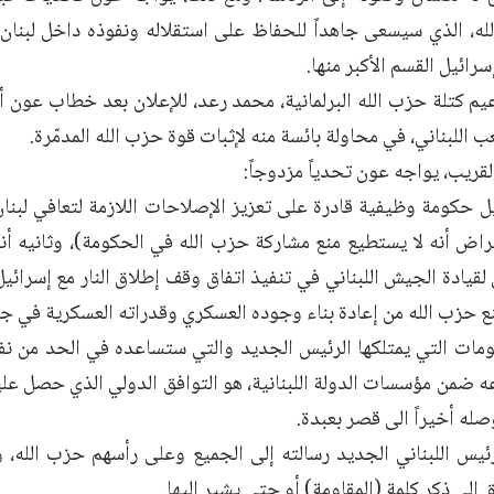
ه، الذي سيسعى جاهداً للحفاظ على استقلاله ونفوذه داخل لبنان
سرائيل القسم الأكبر منها.
يم كتلة حزب الله البرلمانية، محمد رعد، للإعلان بعد خطاب عون 
 اللبناني، في محاولة بائسة منه لإثبات قوة حزب الله المدمّرة.
قريب، يواجه عون تحدياً مزدوجاً:
ل حكومة وظيفية قادرة على تعزيز الإصلاحات اللازمة لتعافي لبنا
راض أنه لا يستطيع منع مشاركة حزب الله في الحكومة)، وثانيه أنه
قيادة الجيش اللبناني في تنفيذ اتفاق وقف إطلاق النار مع إسرائ
ع حزب الله من إعادة بناء وجوده العسكري وقدراته العسكرية في جن
ومات التي يمتلكها الرئيس الجديد والتي ستساعده في الحد من نفو
 ضمن مؤسسات الدولة اللبنانية، هو التوافق الدولي الذي حصل عليه
صله أخيراً الى قصر بعبدة.
ئيس اللبناني الجديد رسالته إلى الجميع وعلى رأسهم حزب الله، 
 إلى ذكر كلمة (المقاومة) أو حتى يشير إليها.