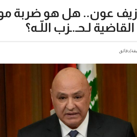
زيف عون.. هل هو ضربة مو
القاضية لـحـ.ـزب اللّـه؟