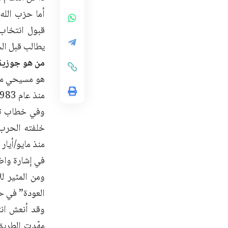
أما حزب الله
قبول انتخاب 
يطالب قبل الح
من هو جوزيف
هو مسيحي مار
منذ عام 1983 وعُين قائداً للجيش في عام 2017.
وفي خطاب تنص
خلفته الحرب 
في إشارة واضح
ومن المثير ل
العودة” في حي
وقد أنعش انت
مهّدت الطريق