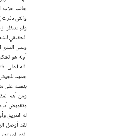
جانب حزب الل
والتي دمّرت إ
ولم ينتظر زع
الحقيقي للشعب
وعلى المدى ال
أوله هو تشكي
الله (على افت
جديد للجيش ل
بنفسه على من
ومن أهم المق
وتقويض أذرعه
له الطريق وأو
لقد أوصل الر
الذي لم يتطرق