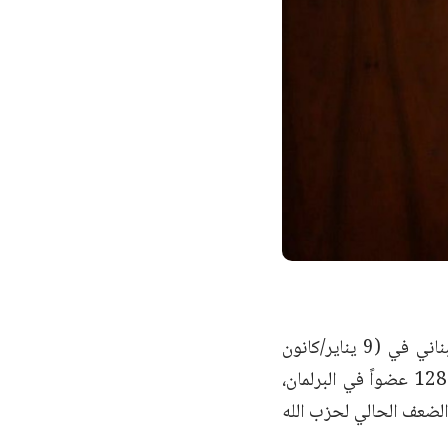
بعد شغور منصب الرئاسة في لبنان لأكثر من عامين، انتخب مجلس النواب اللبناني في (9 يناير/كانون
الثاني) قائد الجيش جوزيف عون رئيساً للبنان بأغلبية كبيرة بلغت 99 من أصل 128 عضواً في البرلمان،
 الضعف الحالي لحزب الله