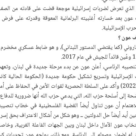
 الذي تعرض لضربات إسرائيلية موجعة قضت على قادته من الصف ا
عون بعد خسارته أغلبيته البرلمانية المعوقة وقدرته على فرض
رب الإسرائيلية.
 عون ؟
وني (كما يقتضي الدستور اللبناني)، و هو ضابط عسكري مخضرم 
يبه الرئاسي، أعلن عون عن بدء مرحلة جديدة في لبنان، وتعهد بإ
الإسرائيلية وتسريع تشكيل حكومة جديدة (الحكومة الحالية كا
منذ مايو/أيار 2022) وأكد على السلطة الحصرية لقوات الأمن في الحفاظ على
ة إلى أسلحة حزب الله، التي يدعي حزب الله أنها ضرورية للدفاع ع
لاهتمام أن عون تناول أيضاً القضية الفلسطينية في خطاب تنصيبه،
ن أيد أيضاً حل الدولتين ــ وهو شكل من أشكال الاعتراف بحق إسرا
خاب عون الآمال داخل لبنان وبين الجهات الفاعلة الغربية، وخاصة 
 له لضمان وصوله إلى الرئاسة. ومع ذلك، يواجه عون تحديات كبير