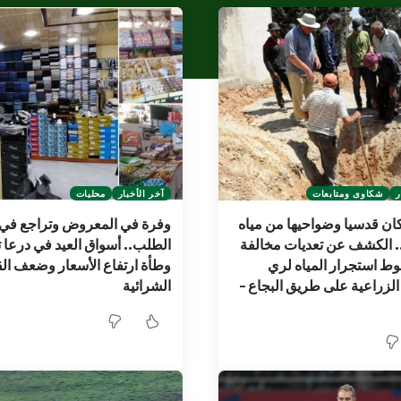
ر
شكاوى ومتابعات
آخر الأخبار
محليات
ن قدسيا وضواحيها من مياه
وفرة في المعروض وتراجع في
. الكشف عن تعديات مخالفة
الطلب.. أسواق العيد في درعا
 استجرار المياه لري
وطأة ارتفاع الأسعار وضعف ال
الزراعية على طريق البجاع –
الشرائية