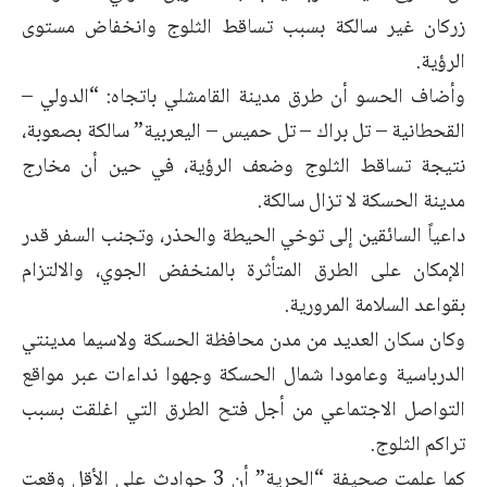
زركان غير سالكة بسبب تساقط الثلوج وانخفاض مستوى
الرؤية.
وأضاف الحسو أن طرق مدينة القامشلي باتجاه: “الدولي –
القحطانية – تل براك – تل حميس – اليعربية” سالكة بصعوبة،
نتيجة تساقط الثلوج وضعف الرؤية، في حين أن مخارج
مدينة الحسكة لا تزال سالكة.
داعياً السائقين إلى توخي الحيطة والحذر، وتجنب السفر قدر
الإمكان على الطرق المتأثرة بالمنخفض الجوي، والالتزام
بقواعد السلامة المرورية.
وكان سكان العديد من مدن محافظة الحسكة ولاسيما مدينتي
الدرباسية وعامودا شمال الحسكة وجهوا نداءات عبر مواقع
التواصل الاجتماعي من أجل فتح الطرق التي اغلقت بسبب
تراكم الثلوج.
كما علمت صحيفة “الحرية” أن 3 حوادث على الأقل وقعت