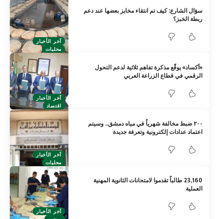
سؤال الشارع: كيف تم انتقاء مخابز بعضها عند دعم
ربطة الخبز؟
آخر الأخبار
محليات
«أكساد» يوقّع مذكرة تفاهم ثلاثية لدعم التحول
الرقمي في قطاع الزراعة العربي
آخر الأخبار
اقتصاد
٢٠٠ ضبط مخالفة شهرياً في مياه دمشق.. وسيتم
اعتماد عدادات إلكترونية وتعرفة جديدة
آخر الأخبار
محليات
23,160 طالباً تقدموا لامتحانات الثانوية المهنية
العملية
آخر الأخبار
مجتمع