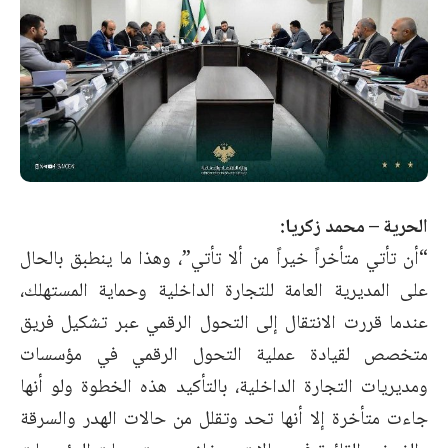
الحرية – محمد زكريا:
“أن تأتي متأخراً خيراً من ألا تأتي”، وهذا ما ينطبق بالحال
على المديرية العامة للتجارة الداخلية وحماية المستهلك،
عندما قررت الانتقال إلى التحول الرقمي عبر تشكيل فريق
متخصص لقيادة عملية التحول الرقمي في مؤسسات
ومديريات التجارة الداخلية، بالتأكيد هذه الخطوة ولو أنها
جاءت متأخرة إلا أنها تحد وتقلل من حالات الهدر والسرقة