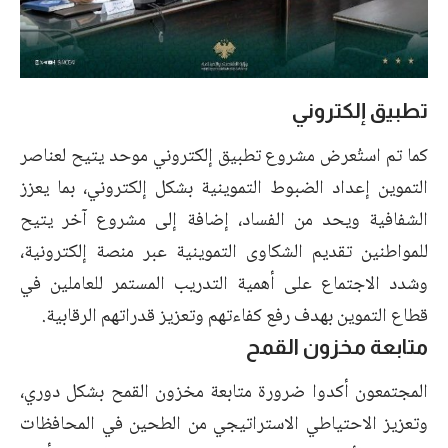
تطبيق إلكتروني
كما تم استُعرض مشروع تطبيق إلكتروني موحد يتيح لعناصر
التموين إعداد الضبوط التموينية بشكل إلكتروني، بما يعزز
الشفافية ويحد من الفساد، إضافة إلى مشروع آخر يتيح
للمواطنين تقديم الشكاوى التموينية عبر منصة إلكترونية،
وشدد الاجتماع على أهمية التدريب المستمر للعاملين في
قطاع التموين بهدف رفع كفاءتهم وتعزيز قدراتهم الرقابية.
متابعة مخزون القمح
المجتمعون أكدوا ضرورة متابعة مخزون القمح بشكل دوري،
وتعزيز الاحتياطي الاستراتيجي من الطحين في المحافظات