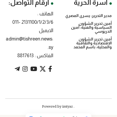
أسرة الحرية
أرقام التواصل:
الهاتف :
مدير التحرير: يسرى المصري
2131100/1/2/3/6 -011
أمين تحرير الشؤون
السياسية والفنية: أمين
الايميل
الدريوسي
:admin@tishreen.news
أمين تحرير الشؤون
الاقتصادية والثقافية
.sy
والمحلية: باسم المحمد
الفاكس : 8817613
. Powered by imtyaz