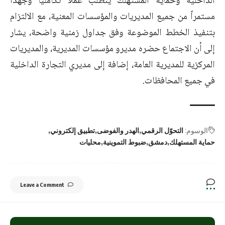
الداخلية وحماية المستهلك يتطلب عملاً تكاملياً وجهداً
مستمراً من جميع المديريات والمؤسسات المعنية، مع الالتزام
بتنفيذ الخطط الموضوعة وفق جداول زمنية واضحة، يشار
إلى أن الاجتماع حضره مديرو مؤسسات المديرية، والمديريات
المركزية للمديرية العامة، إضافة إلى مديري التجارة الداخلية
في جميع المحافظات.
الوسوم:
التحوّل الرقمي
الهدر والفوضى
تطبيق إلكتروني
حماية المستهلك
دمشق
ضبوط التموينية
محليات
Leave a Comment