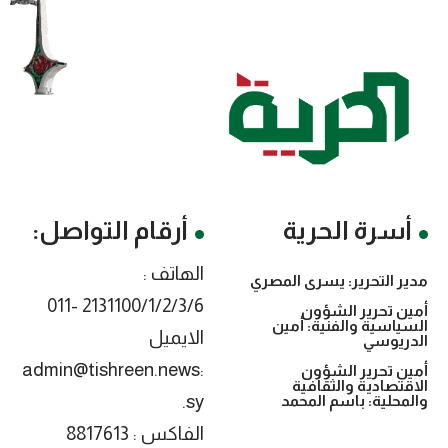
أسرة الحرية
أرقام التواصل:
الهاتف :
مدير التحرير: يسرى المصري
2131100/1/2/3/6 -011
أمين تحرير الشؤون
السياسية والفنية: أمين
الايميل
الدريوسي
:admin@tishreen.news
أمين تحرير الشؤون
الاقتصادية والثقافية
.sy
والمحلية: باسم المحمد
الفاكس : 8817613