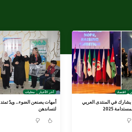
ر
اقتصاد
آخر الأخبار
محليات
يشارك في المنتدى العربي
أمهات يصنعن الضوء.. ويدٌ تمتد
مستدامة 2025
لتساندهن