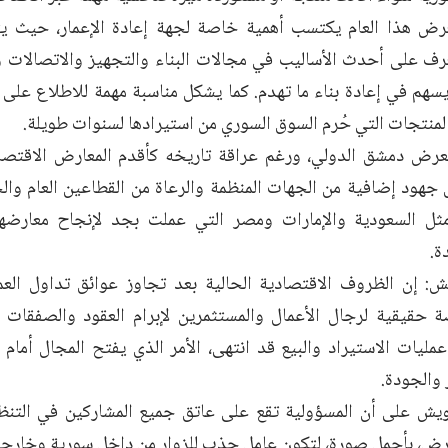
رض هذا العام يكتسب أهمية خاصة لجهة إعادة الإعمار، حيث يت
عرف على أحدث الأساليب في مجالات البناء والتجهيز والاتصالات
 يسهم في إعادة بناء ما تهدم. كما يشكل مناسبة مهمة للاطلاع على 
منتجات التي حُرم السوق السوري من استيرادها لسنوات طويلة.
رض دمشق الدولي، ورغم عراقة تاريخه كأقدم المعارض الاقتصاد
ل جهود إضافية من الجهات المنظمة والرعاة من القطاعين العام وا
ثل السعودية والإمارات ومصر التي عملت بجد لإنجاح معارضه
ة.
 إن الظروف الاقتصادية الحالية بعد تجاوز عوائق تداول العم
حقيقية لرجال الأعمال والمستثمرين لإبرام العقود والصفقات ال
عمليات الاستيراد والبيع قد انتهى، الأمر الذي يفتح المجال أما
 والجودة.
يش على أن المسؤولية تقع على عاتق جميع المشاركين في التنظ
رض، بأجمل صورة، لتكون عامل جذب للزوار من داخل سورية وخارجه