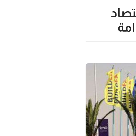
تصاد
امة