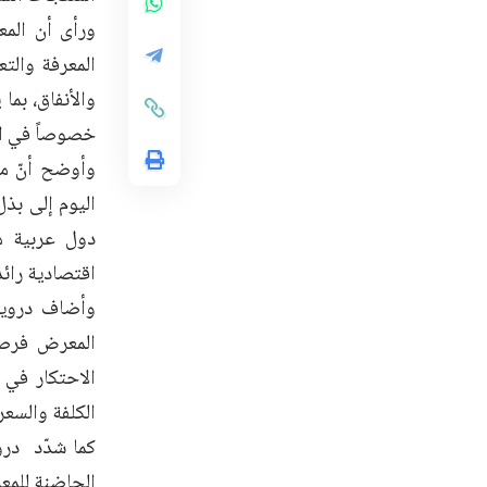
ورأى أن المع
المعرفة والت
والأنفاق، بما
خصوصاً في ال
وأوضح أنّ مع
اليوم إلى بذ
دول عربية م
اقتصادية رائد
وأضاف درويش:
المعرض فرصة 
الاحتكار في 
الكلفة والسعر
كما شدّد درو
الحاضنة للمع