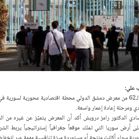
ب علي:
تمثل الدورة الـ62 من معرض دمشق الدولي محطة اقتصادية محورية لسورية
ي ومرحلة إعادة إعمار واسعة.
صادي الدكتور رامز درويش أكد أن المعرض يتميّز عن غيره من الفع
لى أرض سوريا التي تملك موقعاً جغرافياً إستراتيجياً يربط الشر
ورية سواء أكانت منتجة أو مستوردة ميزة تنافسية مهمة عبر انخفا