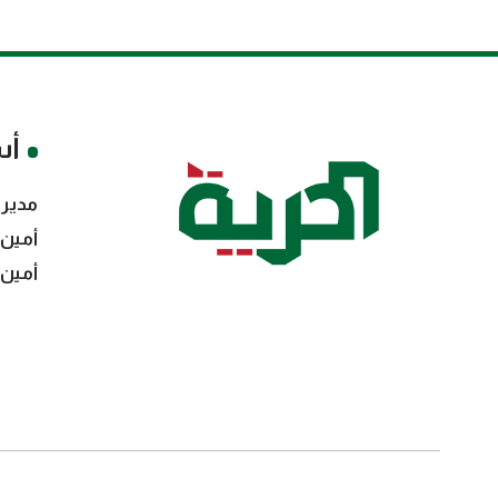
أس
مدير 
أمين 
أمين 