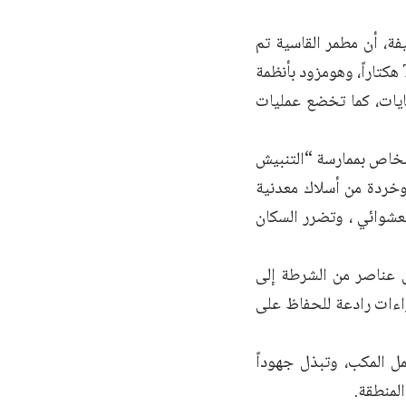
فة، أن مطمر القاسية تم
إنشاؤه وفق معايير فنية وتحافظ على السلامة البيئية، حيث يمتد على مساحة 71 هكتاراً، وهومزود بأنظمة
ايات، كما تخضع عمليات
أشخاص بممارسة “التنبيش
وخردة من أسلاك معدنية
عشوائي ، وتضرر السكان
ل عناصر من الشرطة إلى
اءات رادعة للحفاظ على
ل المكب، وتبذل جهوداً
المنطقة.