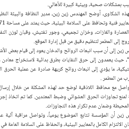
بب بمشكلات صحية، وبيئية كبيرة للأهالي.
هذه الشكاوى، أوضح المهندس زين زين، مدير النظافة والبيئة النظي
لعصارة والغازات، وخزان تجميعي، وجور تفتيش، وقبان لوزن النف
ج إلى المطمر لتنظيم دقيق من قبل إدارة الموقع.
س زين إلى أن سبب انبعاث الروائح والدخان يعود إلى قيام بعض ال
“، حيث يعمدون إلى حرق النفايات بطرق بدائية لاستخراج معادن 
يكية، ما يؤدي إلى انبعاث روائح كريهة صادرة عن عملية الحرق ال
رب من المطمر .
تواصل مع محافظ اللاذقية لوضع حد لهذه المشكلة من خلال إرسا
 لمنع تجاوزات الحرق العشوائي وضبط المعتدين. كما تم اتخاذ إجر
 المحيطة وضمان عدم تكرار هذه التجاوزات.
 زين أن المؤسسة تتابع الموضوع يومياً، وتواصل مراقبة آلية عم
 الالتزام الكامل بالمعايير البيئية، والحفاظ على السلامة العامة في 