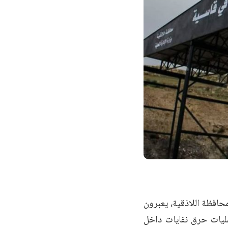
افظة اللاذقية، يعبرون
مليات حرق نفايات داخل