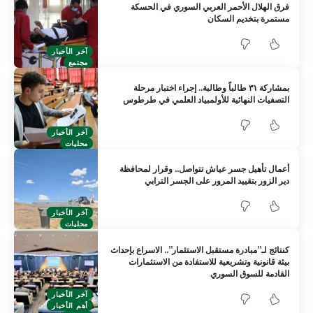
فرق الهلال الأحمر العربي السوري في الحسكة
مستمرة بتخديم السكان
آخر الأخبار
مجتمع
بمشاركة ٣١ طالباً وطالبة.. إجراء اختبار مرحلة
التصفيات النهائية للأولمبياد العلمي في طرطوس
آخر الأخبار
محليات
أعمال تأهيل جسر عياش تتواصل.. وقرار لمحافظة
دير الزور بتقييد المرور على الجسر الترابي
آخر الأخبار
محليات
كنتائج لـ”مبادرة مستقبل الاستثمار”.. الاسراع بإحداث
بيئة قانونية وتشريعية للاستفادة من الاستثمارات
القادمة للسوق السوري
آخر الأخبار
أهم الأخبار