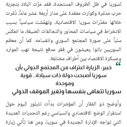
لسوريا في ظل الظروف المستجدة، فقد مرّت البلاد بتجربة
حرب مدمّرة وكوارث معقدة على مدار أربعة عشر عاماً، دُمّرت
خلالها مقدّرات سوريا الاقتصادية، وتهمّشت سياسياً بسبب
الانخراط في سياسات المحاور والتحالفات الضيقة، ما انعكس
سلباً على صورة المجتمع السوري وانقسامه. كما أن معظم
السوريين باتوا يعيشون في فقر مدقع نتيجة نهب الموارد
وعسكرة الاقتصاد بين أطراف مختلفة.
خبير: الزيارة اعتراف من المجتمع الدولي بأن
سوريا أصبحت دولة ذات سيادة.. قوية
وموحدة
سوريا تتعافى بنفسها وتغير الموقف الدولي
وأوضح ذو الفقار أن المؤشرات بدأت تتبلور اليوم حول
استقرار الوضع الاقتصادي والسياسي رغم التحديات العديدة
التي تواجه الإدارة الجديدة في سوريا، ومن هنا تأتي زيارة