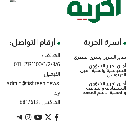
أسرة الحرية
أرقام التواصل:
الهاتف :
مدير التحرير: يسرى المصري
2131100/1/2/3/6 -011
أمين تحرير الشؤون
السياسية والفنية: أمين
الايميل
الدريوسي
:admin@tishreen.news
أمين تحرير الشؤون
الاقتصادية والثقافية
.sy
والمحلية: باسم المحمد
الفاكس : 8817613