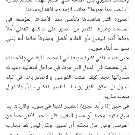
والشعب السوري بكل أطيافه الذي افتتح عهده الجديد بعبارة
“بالحب بدنا نعمرها” وباتت لازمة ومرافقة ليومياتنا.
الصورة التي شاهدناها بالأمس بعد الأحداث المؤسفة في
المسجد وغيرها الكثير من الصور على شاكلتها تعطي أملاً
ودفعاً أكبر لليقين بأن القادم أفضل ومشرقاً طالما أنه يُبنى
بسواعد أبناء سوريا.
حتى عندما نلقي نظرة سريعة في المحيط الإقليمي والأحداث
التي عصفت في الدول التي مرت في مراحل انتقالية وغيرت
مساراتها نجد كيف عبثت الفوضى والاضطرابات في تلك
الدول بل يمكن القول إن ذاك التغيير انعكس سلباً، ولا تزال
تبعاته سارية.
في حين إذا رأينا تجربة التغيير لدينا في سوريا وقارناها بما
سبق ذكره لوجدنا أن مسار التغيير كان بالحد الأدنى جداً من
الفوضى وهي حال تحكم أي تغيير، ولكن ليس كما تجارب