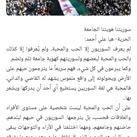
سوريتنا هويتنا الجامعة
الحرية- هبا علي أحمد:
لم يعرف السوريون إلا الحب والمحبة، ولم يُعرفوا إلا كذلك
بالحب والمحبة لبعضهم ولسوريتهم كهوية جامعة تلم وتضم.
وكما يبرعون في كل شيء، فهم سريعاً ما يترجمون حبهم على
الأرض ويحولونه إلى واقع ملموس يشهد له القاصي والداني،
فالمحبة هي لغة السوريين يستطيع أي أحد أن يدركها ويشعر
بها..
على أن الحب والمحبة ليست شخصية على مستوى الأفراد
والعلاقات فحسب، بل يترجمها السوريون في حبهم لبلدهم،
حاضنهم وجامعهم، ومهما اختلفنا في الآراء والتوجهات يبقى