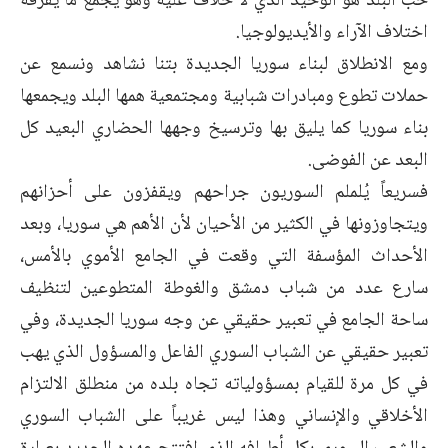
حب البلد هو الوحيد الذي لا خلاف عليه وهو يجمع ما يفرقه
اختلاف الآراء والأيديولوجيا.
ومع الانطلاق لبناء سوريا الجديدة بتنا نشاهد ونسمع عن
حملات تطوع ومبادرات شبابية ومجتمعية همها البلد ويجمعها
بناء سوريا كما يليق بها وترسيخ وجهها الحضاري البعيد كل
البعد عن الفوضى.
فسريعاً يُلملم السوريون جراحهم ويقفزون على أحزانهم
ويتجاوزونها في الكثير من الأحيان لأن الأهم هي سوريا، وبعد
الأحداث المؤسفة التي وقعت في الجامع الأموي بالأمس،
سارع عدد من شباب دمشق والغوطة المتطوعين لتنظيف
ساحة الجامع في تعبير حقيقي عن وجه سوريا الجديدة، وفي
تعبير حقيقي عن الشباب السوري الفاعل والمسؤول الذي يهب
في كل مرة للقيام بمسؤولياته تجاه بلده من منطلق الالتزام
الأخلاقي والإنساني وهذا ليس غريباً على الشباب السوري