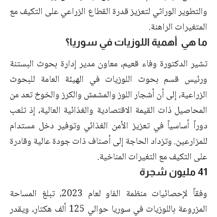
والتطوير الوراثي لتعزيز قدرة القطاع الزراعي على التكيف مع
المتغيرات الراهنة.
ما هي أهمية اللوزيات في سوريا؟
تشير الدكتورة وفاء قعيم، معاون مدير إدارة بحوث البستنة
ورئيس قسم بحوث اللوزيات في الهيئة العامة للبحوث
الزراعية، إلى أن أشجار اللوز والمشمش والكرز والخوخ تعد من
المحاصيل ذات القيمة الاقتصادية والغذائية العالية، إذ تلعب
دوراً أساسياً في تعزيز الأمن الغذائي وتوفير دخل مستدام
للمزارعين. وتزداد الحاجة إلى أصناف ذات جودة عالية وقادرة
على التكيف مع التغيرات المناخية.
41 مليون شجرة
وفقاً لإحصائيات منظمة الفاو لعام 2023، تبلغ المساحة
المزروعة باللوزيات في سوريا حوالي 125 ألف هكتار، ويقدر