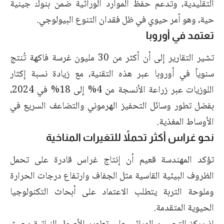
التقليدية، وتدعم حفظ الموارد الوراثية ضمن بنوك جينية
حية، وهو أمر حيوي في ظل فقدان التنوع البيولوجي.
تعتمد في أوروبا
تشير التقارير إلى أن أكثر من 30 مليون غرسة فاكهة تُنتج
سنوياً في أوروبا عبر هذه التقنية، مع زيادة نسبة إكثار
اللوزيات عبر زراعة الأنسجة من 4% إلى 18% في 2024،
بفضل تطور وسائل التحفيز الهرموني والتضاعف السريع في
الأوساط المغذية.
نحو غراس أكثر تحملاً للتغيرات المناخية
تؤكد المهندسة قعيم أن إنتاج غراس قادرة على تحمل
الظروف البيئية القاسية مثل الجفاف وارتفاع درجات الحرارة
وملوحة التربة يتطلب الاعتماد على أبحاث التكنولوجيا
الحيوية المتقدمة.