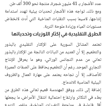
عدد الأشجار بـ 41 مليون شجرة، منتجة نحو 300 ألف طن.
ومع ذلك، تواجه هذه الأشجار تحديات بيئية تهدد استدامة
إنتاجها، لاسيما بسبب التقلبات المناخية التي أدت لانخفاض
مستويات المياه وزيادة ملوحة التربة.
الطرق التقليدية في إكثار اللوزيات وتحدياتها
تعتمد المشاتل السورية على الإكثار التقليدي بالبذور
والتطعيم. إلا أن العديد من النباتات الناتجة عن الإكثار بالبذور
تعاني من عدم التجانس الوراثي، وهو ما يعرقل الإنتاج
التجاري الموحد. رغم أن التطعيم يحافظ على الصفات المميزة
للأصناف، إلا أن نجاحه يعتمد على مهارة العمال والظروف
البيئية المناسبة للاندماج.
إضافة إلى ذلك، ووفق المهندسة قعيم تعاني هذه الطرق من
بطء في التكاثر وارتفاع احتمالية انتقال الأمراض، ما يجعلها
أقل فاعلية في مواجهة التغيرات المناخية، ونقص التنوع