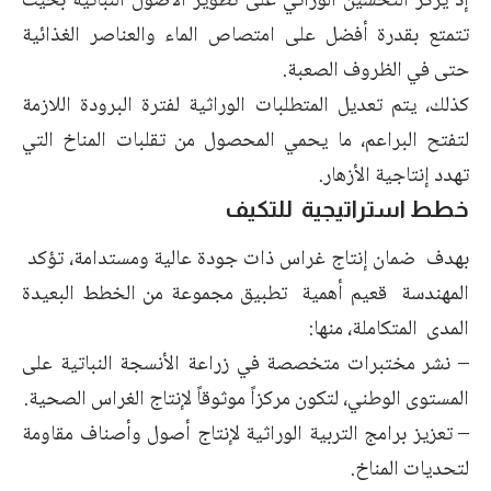
إذ يركز التحسين الوراثي على تطوير الأصول النباتية بحيث
تتمتع بقدرة أفضل على امتصاص الماء والعناصر الغذائية
حتى في الظروف الصعبة.
كذلك، يتم تعديل المتطلبات الوراثية لفترة البرودة اللازمة
لتفتح البراعم، ما يحمي المحصول من تقلبات المناخ التي
تهدد إنتاجية الأزهار.
خطط استراتيجية للتكيف
بهدف ضمان إنتاج غراس ذات جودة عالية ومستدامة، تؤكد
المهندسة قعيم أهمية تطبيق مجموعة من الخطط البعيدة
المدى المتكاملة، منها:
– نشر مختبرات متخصصة في زراعة الأنسجة النباتية على
المستوى الوطني، لتكون مركزاً موثوقاً لإنتاج الغراس الصحية.
– تعزيز برامج التربية الوراثية لإنتاج أصول وأصناف مقاومة
لتحديات المناخ.