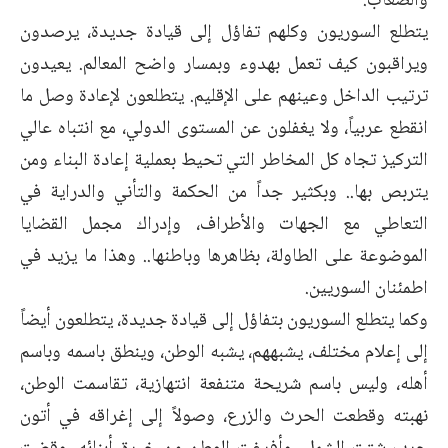
والصعاب.
يتطلع السوريون وكلهم تفاؤل إلى قيادة جديدة، يرصدون
ويراقبون كيف تعمل بهدوء وبمسار واضح المعالم. يعيدون
ترتيب الداخل وعينهم على الإقليم. يتطلعون لإعادة وصل ما
انقطع عربياً، ولا يغفلون عن المستوى الدولي، مع انتباه عالي
التركيز تجاه كل المخاطر التي تحيط بعملية إعادة البناء ومن
يتربص بها.. وبكثير جداً من الحكمة والتأني والدراية في
التعاطي مع الجهات والأطراف، وإدراك مجمل القضايا
الموضوعة على الطاولة، بظاهرها وباطنها.. وهذا ما يزيد في
اطمئنان السوريين.
وكما يتطلع السوريون بتفاؤل إلى قيادة جديدة، يتطلعون أيضاً
إلى إعلام مختلف، يشبههم، يشبه الوطن، وينطق باسمه وباسم
أهله، وليس باسم شريحة متنفعة انتهازية، تقاسمت الوطن،
نهبته وقطعت الحرث والزرع، وصولاً إلى إغراقه في أتون