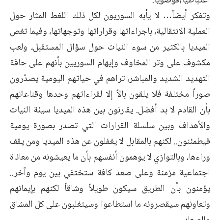
اعتباطياً/فوضوياً.
وتفكر أيضاً… لا يأبه السوريون لكل ذلك اللغط المثار حول
العملية الانتقالية، باجراءاتها وقراراتها وتوجهاتها، وفيما تغص
الميديا بالكثير من سوء النيات حول سؤال المستقبل، ولعب
مكشوف على وتر المخاوف وإيهام السوريين بأنهم على حافة
التهديد الشديد والمباشر، تراهم في حياتهم اليومية يصدّرون
صوراً مختلفة فلا يلقون بالاً إلا لقراءاتهم وحدها وقناعاتهم
بأن القادم لا بد أفضل. يقارنون بين هذه الميديا سيئة النيات
والأهداف وبين سلسلة القرارات التي تصدر بصورة يومية
فيطمئنون.. لكنهم بالمقابل لا يغفلون عن هذه الميديا ومن يقف
وراءها، وبالتوازي لا يوهمون أنفسهم بأن ما يعيشونه من معاناة
اجتماعية مزمنة وعلى صعد كافة ستختفي بين يوم وآخر..
يؤمنون بأن الطريق سيكون طويلاً وشاقاً لكنهم بإيمانهم
وتعاونهم سيقصرونه ما استطاعوا وسيتغلبون على كل المشاق