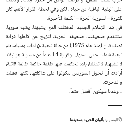
حرب شتت الشمل، وأفرغت الوطن من خيرة أبنائه، وقضت
على البقية الباقية من حياة.. لكن وفي لحظة القرار الأهم، كان
للثورة – لسورية الحرة – الكلمة الأخيرة.
في هذا الإعلام الجديد المختلف الذي يشبهنا، يشبه سوريا،
ستتقدم صحيفتنا، صحيفة الحرية، لتزيح عن كاهلها قرابة
نصف قرن (منذ عام 1975) من حالة تبعية لإرادات وسياسات،
تبعية شملت حتى اسمها.. وقرابة 14 عاماً من مسار قاهر لبلاد
لا تشبهنا، لا تمثلنا، بلاد تحكمت فيها طغمة حاكمة ظالمة قاتلة،
أرادت أن تحول السوريين ليكونوا على شاكلتها، لكنها فشلت
واندحرت.
.. وغدنا سيكون أفضل حتماً.
الوسوم:
بألوان الحرية
صحيفتنا