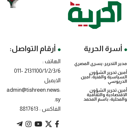
أسرة الحرية
أرقام التواصل:
الهاتف :
مدير التحرير: يسرى المصري
2131100/1/2/3/6 -011
أمين تحرير الشؤون
السياسية والفنية: أمين
الايميل
الدريوسي
:admin@tishreen.news
أمين تحرير الشؤون
الاقتصادية والثقافية
.sy
والمحلية: باسم المحمد
الفاكس : 8817613