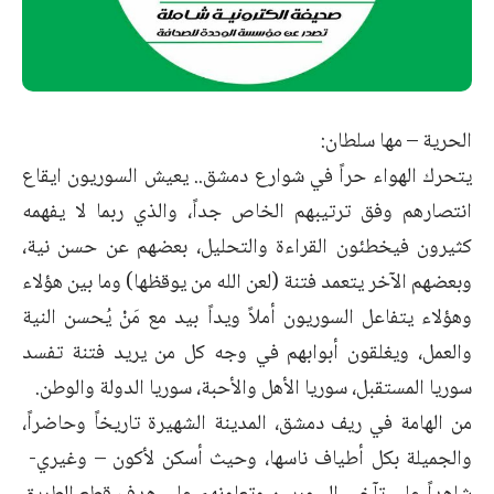
الحرية – مها سلطان:
يتحرك الهواء حراً في شوارع دمشق.. يعيش السوريون ايقاع
انتصارهم وفق ترتيبهم الخاص جداً، والذي ربما لا يفهمه
كثيرون فيخطئون القراءة والتحليل، بعضهم عن حسن نية،
وبعضهم الآخر يتعمد فتنة (لعن الله من يوقظها) وما بين هؤلاء
وهؤلاء يتفاعل السوريون أملاً ويداً بيد مع مَنْ يُحسن النية
والعمل، ويغلقون أبوابهم في وجه كل من يريد فتنة تفسد
سوريا المستقبل، سوريا الأهل والأحبة، سوريا الدولة والوطن.
من الهامة في ريف دمشق، المدينة الشهيرة تاريخاً وحاضراً،
والجميلة بكل أطياف ناسها، وحيث أسكن لأكون – وغيري-