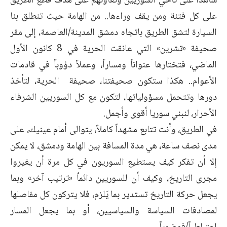
شاهداً على تآخي السوريين وتعاونهم على هدف قطع الطريق
على كل فتنة ومن يقف وراءها.. من الهامة حيث تنطلق بنا
السيارة لتشق الطريق باتجاه دمشق المدينة/العاصمة، إلى مقر
صحيفة «تشرين» التي عانقت الحرية في 8 كانون الأول
الماضي، فتختارها عنواناً ومساراً، وعملاً دؤوباً في قادمات
الأعوام.. هكذا ستكون صحيفتنا، صحيفة الحرية، لتأخذ
دورها وتتحمل مسؤولياتها، لتكون مع كل السوريين الشرفاء
الأحرار، لنبني سوريا أقوى وأجمل.
في الطريق، وأنت تتابع مشهداً كاملاً، يتوالى أمام عينيك، على
مدى نصف ساعة، هي مدة المسافة بين الهامة ودمشق، لا يمكن
إلا أن تفكر كيف يستطيع السوريون في كل مرة أن يغيروا
مجرى التاريخ، وكيف أن للسوريين دائماً «ترتيب آخر» وبما
يجعل حركة التاريخ تستدير بما يَلزم، فلا يتركون كل مفاصلها
لمصادفات السياسة والسياسيين، أو بما يجعل المسار