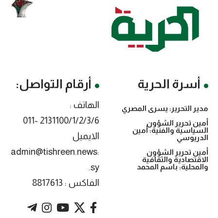
أسرة الحرية
أرقام التواصل:
الهاتف :
مدير التحرير: يسرى المصري
2131100/1/2/3/6 -011
أمين تحرير الشؤون
السياسية والفنية: أمين
الايميل
الدريوسي
:admin@tishreen.news
أمين تحرير الشؤون
الاقتصادية والثقافية
.sy
والمحلية: باسم المحمد
الفاكس : 8817613