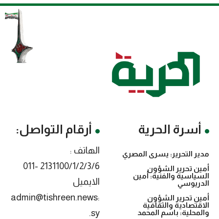
أسرة الحرية
أرقام التواصل:
الهاتف :
مدير التحرير: يسرى المصري
2131100/1/2/3/6 -011
أمين تحرير الشؤون
السياسية والفنية: أمين
الايميل
الدريوسي
:admin@tishreen.news
أمين تحرير الشؤون
الاقتصادية والثقافية
.sy
والمحلية: باسم المحمد