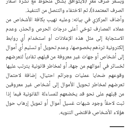
وبسعر صرف مغرٍ (لايتوافق بشكل ملحوظ مع نشرة أسعار
الصرف المعتمدة)، ثم الاختفاء والتنصل من التنفيذ.
وأضاف المركزي في بيانه: وعليه نهيب بكافة الأشخاص من
عملاء المصارف توخي أعلى درجات الحرص والحذر، وعدم
الاستجابة إلى مثل هذه الإعلانات أو استخدام أي روابط
إلكترونية تردَهم بخصوصها، وعدم تحويل أو تسليم أي أموال
إلى أشخاص أو جهات غير معروفة من قبلهم، تفادياً لتعرضهم
لخسائر في أموالهم من جهة، أو لمخاطر قانونية يترتب عليها
وقوعهم ضحايا عمليات وجرائم احتيال، إضافة لاحتمال
تعرضهم لمخاطر تحويل الأموال إلى أشخاص غير معروفين
من قِبلهم على نحو قد يخضعهم للمساءلة القانونية فيما إذا
ثبت لاحقاً وجود شبهات غسيل أموال أو تمويل إرهاب حول
هؤلاء الأشخاص، فاقتضى التنويه.