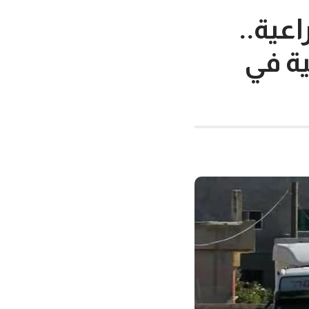
عية..
ية في