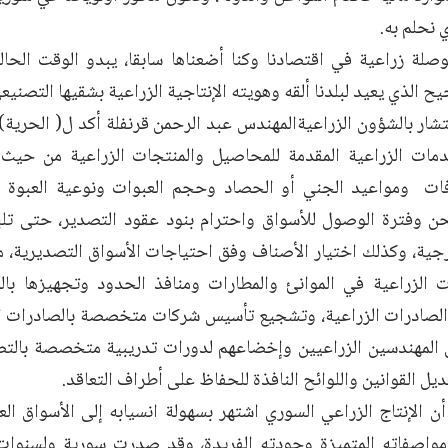
 نحلم به.
صلة زراعية في اقتصادنا وكنا أضعناها سابقا، يبدو الوقت الحالي 
يح الذي يعيد لبلدنا ألقه وهويته الإنتاجية الزراعية بشقيها التصني
تشار بالشؤون الزراعيةالمهندس عبد الرحمن قرنفلة أكد ل( الحرية)
دمات الزراعية المقدمة للمحاصيل والمنتجات الزراعية من حيث
فات ومواعيد الجني أو الحصاد وحجم العبوات ونوعية العبوة
ن وفترة الوصول للأسواق واحترام بنود عقود التصدير، حتى تل
رجية، وكذلك اختيار الأصناف وفق احتياجات الأسواق التصديرية، 
 الزراعية في الموانئ والمطارات ومنافذ الحدود وتجهيزها بالم
لصادرات الزراعية، وتشجيع تأسيس شركات متخصصة بالصادرات ال
لمهندسين الزراعيين وإخضاعهم لدورات تدريبية متخصصة بالتصد
ديل القوانين واللوائح النافذة للحفاظ على أطراف التعاقد.
ن الإنتاج الزراعي السوري اشتهر بسهولة انسيابه إلى الأسواق العر
مواصفاته المتميزة وجودته الفريدة، وقد صدرت سورية ولسنوات