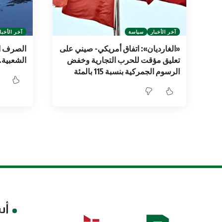
آخر الأخبار
سياسة
آخر الأخبا
‏«الغارديان»: اتفاق أمريكي- صيني على
الصرف ا
تعليق مؤقت للحرب التجارية وخفض
الشعبية.
الرسوم الجمركية بنسبة ‌‏115 بالمئة
أس