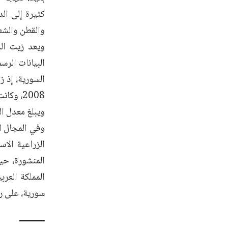
كثيرة إلى ال
والقطن والشع
ويعد زيت الز
البيانات الرس
2008، وكانت سوريا صدرت عام 2008 نحو 14 ألف طن زيت زيتون بقيمة 7.44 ملايين دولار.
ويبلغ معدل النمو السن
وفي المجال ال
المملكة العر
سورية، على رأ