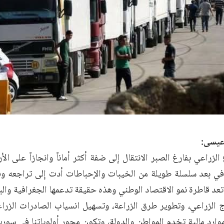
 عيسى:
الزراعي بفارغ الصبر الانتقال إلى ضفة أكثر أماناً وانجازاً على ال
افي بعد سلسلة طويلة من الخيبات والإحباطات أدت إلى تراجعه وفق
 تعد قاطرة نمو الاقتصاد الوطني وهذه حقيقة تدعمها الجغرافية والبي
ج الزراعي، وتطوير طرق الزراعة، وتسهيل انسياب الصادرات الزراع
وارد مالية تخدم المواطن والدولة، وتكون محور أولوياتنا في سوري