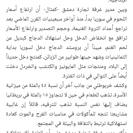
الإنتاجية.
وبين مدير غرفة تجارة دمشق -كمثال- أن ارتفاع أسعار
اللحوم في سوريا بدأ، منذ أواخر سبعينيات القرن الماضي بعد
تراجع أعداد الثروة الغنيمة، وحجم التصدير وارتفاع الأسعار
ترافق مع انخفاض الدخل وحل استهلاك الدجاج كبديل عن
لحم الغنم، مبيناً أن بروستد الدجاج دخل لسوريا بداية
الثمانينيات وشهد حينها طوابير من الزبائن، كمنتج دخل حديثاً
إلى البلاد ومنتجات مثل المايونيز والكتشب والخردل دخلت
أيضاً على التوالي في ذات الفترة.
وكشف خربوطلي من جانب آخر أن نسبة ٤٥ بالمئة من ميزانية
الأسرة، تذهب للطعام في حين لا تتجاوز ١٥ بالمئة في بريطانيا
يضاف إليها نفس النسبة تذهب للترفيه، قائلاً إن غالبية
مشاريعنا تتجه للمأكولات في مناسبات الفرح والموت كعادة
استهلاكية ترتبط بالثقافة والبيئة في المجتمع.