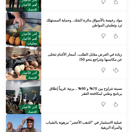
أهم الأخبار
اقتصاد
مواد رخيصة بالأسواق بدائرة الشك.. وحماية المستهلك
ترد وتطمئن المواطن
آخر الأخبار
أهم الأخبار
محليات
زيادة في العرض مقابل الطلب.. أسعار الأغنام تتخلى
عن مكاسبها وتتراجع بنحو 50٪
1
آخر الأخبار
اقتصاد
نسبته تتراوح بين 70% و 90% .. برنية: قريباً إطلاق
برنامج وطني لمكافحة الفقر
آخر الأخبار
اقتصاد
عملية الاستثمار في “الذهب الأخضر” مرهونة بالشباب
والمرأة الريفية