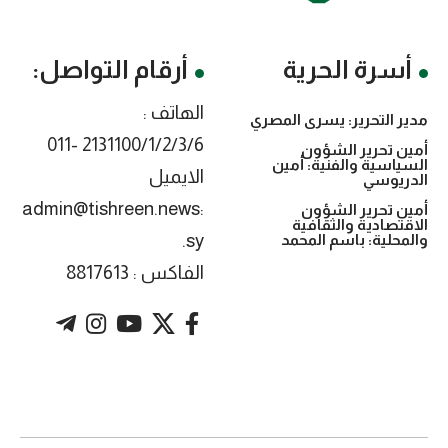
أسرة الحرية
أرقام التواصل:
الهاتف :
مدير التحرير: يسرى المصري
2131100/1/2/3/6 -011
أمين تحرير الشؤون
السياسية والفنية: أمين
الايميل
الدريوسي
:admin@tishreen.news
أمين تحرير الشؤون
الاقتصادية والثقافية
.sy
والمحلية: باسم المحمد
الفاكس : 8817613