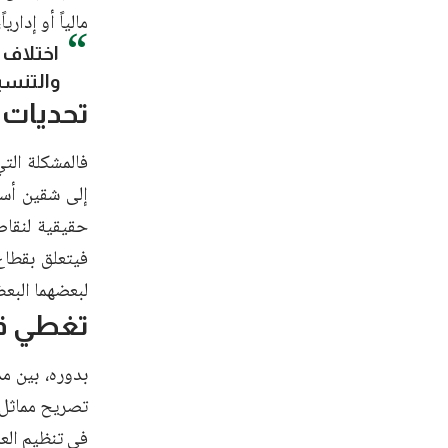
مالياً أو إدار
اختلاف
والتنس
تحديات 
فالمشكلة الت
إلى شقين أس
حقيقية لنقاط
فيتعلق بقطاع
لبعضهما البعض
تغطي ق
بدوره، بين م
تصريح مماثل 
في تنظيم الع