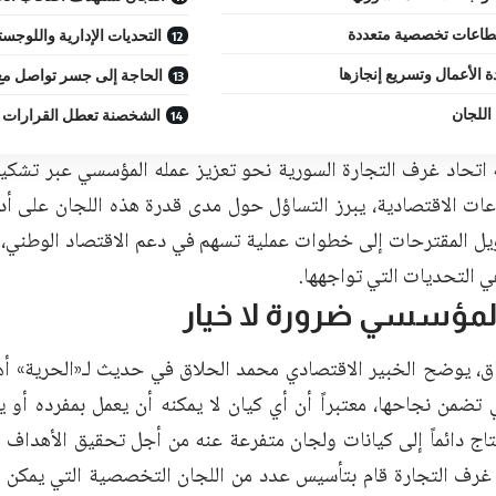
اعات تخصصية متعددة
التحديات الإدارية واللوجست
 الأعمال وتسريع إنجازها
الحاجة إلى جسر تواصل مع
اللجان
الشخصنة تعطل القرارات
اتحاد غرف التجارة السورية نحو تعزيز عمله المؤسسي عبر تش
ات الاقتصادية، يبرز التساؤل حول مدى قدرة هذه اللجان على أدا
يل المقترحات إلى خطوات عملية تسهم في دعم الاقتصاد الوطني، 
ي التحديات التي تواجهها.
لمؤسسي ضرورة لا خيار
ق، يوضح الخبير الاقتصادي محمد الحلاق في حديث لـ«الحرية» أهم
ي تضمن نجاحها، معتبراً أن أي كيان لا يمكنه أن يعمل بمفرده أو 
اج دائماً إلى كيانات ولجان متفرعة عنه من أجل تحقيق الأهداف وا
 غرف التجارة قام بتأسيس عدد من اللجان التخصصية التي يمكن اعت