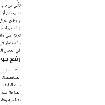
تأتي من باب 
بما يضمن أن 
وأوضح غزال أ
والاستيراد و
تركز على مل
بالاستثمار ف
في المجال ال
رفع جود
وأشار غزال إ
المتخصصة، وم
ذات العلاقة ب
المتاحة فيه،
تنافسية وقادر