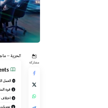
الحرية – ماج
مشاركة
ents
العمل ا
قوة الم
اختلاف ا
تحديات 