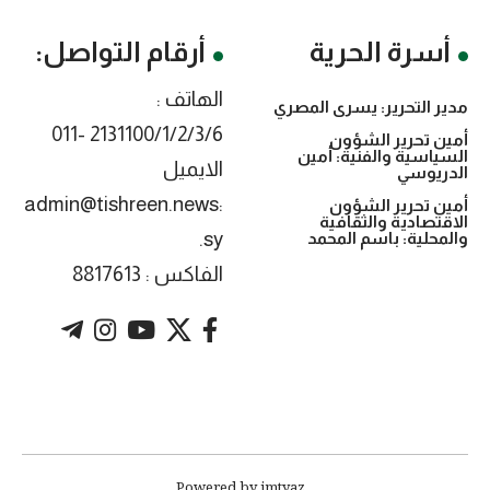
أسرة الحرية
أرقام التواصل:
الهاتف :
مدير التحرير: يسرى المصري
2131100/1/2/3/6 -011
أمين تحرير الشؤون
السياسية والفنية: أمين
الايميل
الدريوسي
:admin@tishreen.news
أمين تحرير الشؤون
الاقتصادية والثقافية
.sy
والمحلية: باسم المحمد
الفاكس : 8817613
. Powered by imtyaz