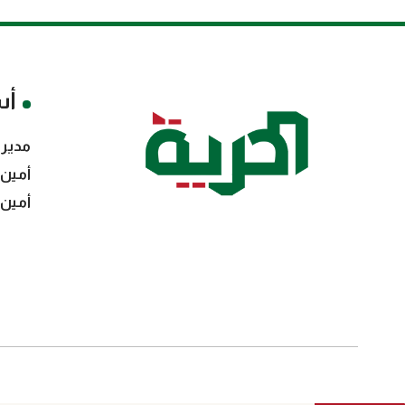
أس
مدير 
أمين 
أمين 