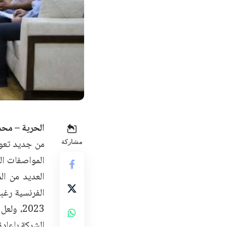
الحرية – محمد
من جديد تعو
مشاركة
المواصفات الع
العديد من ال
الفرنسية رغبة
2023، و
الشركة بإعادة تأهيل 32 جسراً متضرراً على