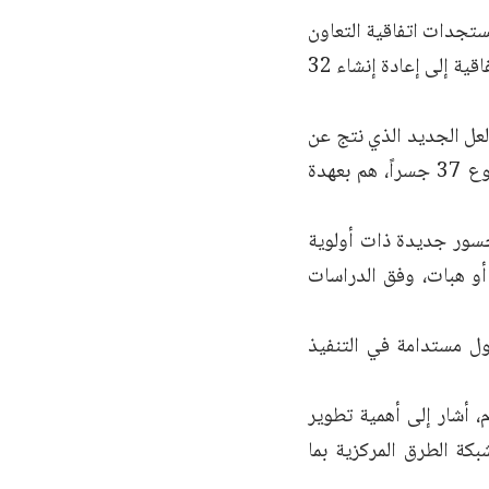
تجدات اتفاقية التعاون
الموقعة عام 2023 مع المؤسسة العامة للمواصلات الطرقية، حيث تهدف هذه الاتفاقية إلى إعادة إنشاء 32
لعل الجديد الذي نتج عن
الاجتماع هو إدراج وإضافة خمسة جسور أخرى للإصلاح، وبالتالي أصبح المجموع 37 جسراً، هم بعهدة
جسور جديدة ذات أولوية
أو هبات، وفق الدراسات
ول مستدامة في التنفيذ
 أشار إلى أهمية تطوير
كة الطرق المركزية بما