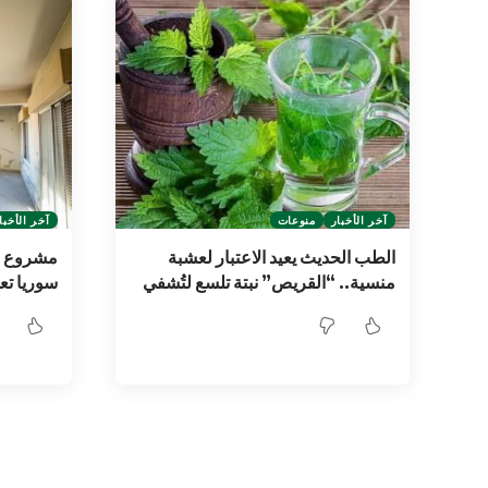
آخر الأخبار
منوعات
آخر الأخبا
الطب الحديث يعيد الاعتبار لعشبة
مشروع “د
منسية.. “القريص” نبتة تلسع لتُشفي
سوريا تع