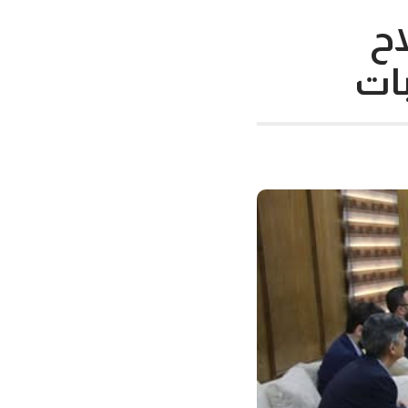
اح
هبات