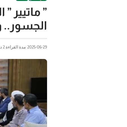
” ماتيير ”
الجسور.. و
2025-06-29
مدة القراءة 2 دقيقة/دقائق