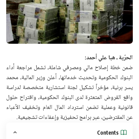
الحرّية ـ هبا علي أحمد:
ضمن خطة إصلاح مالي ومصرفي شاملة، تشمل مراجعة أداء
البنوك الحكومية وتحديث خدماتها، أعلن وزير المالية، محمد
يسر برنية، مؤخراً تشكيل لجنة استشارية متخصصة لدراسة
واقع القروض المتعثرة لدى البنوك الحكومية، واقتراح حلول
قانونية وعملية تضمن استرداد المال العام وتخفيف الأعباء
عن المقترضين، عبر برامج تحفيزية وإعفاءات تشجيعية.
Contents