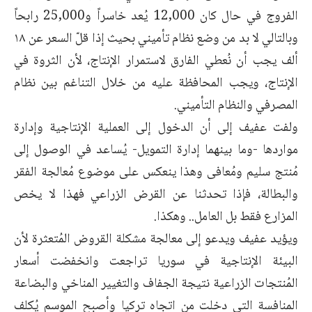
الفروج في حال كان 12,000 يُعد خاسراً و25,000 رابحاً
وبالتالي لا بد من وضع نظام تأميني بحيث إذا قلّ السعر عن ١٨
ألف يجب أن نُعطي الفارق لاستمرار الإنتاج، لأن الثروة في
الإنتاج، ويجب المحافظة عليه من خلال التناغم بين نظام
المصرفي والنظام التأميني.
ولفت عفيف إلى أن الدخول إلى العملية الإنتاجية وإدارة
مواردها -وما بينهما إدارة التمويل- يُساعد في الوصول إلى
مُنتج سليم ومُعافى وهذا ينعكس على موضوع مُعالجة الفقر
والبطالة، فإذا تحدثنا عن القرض الزراعي فهذا لا يخص
المزارع فقط بل العامل.. وهكذا.
ويؤيد عفيف ويدعو إلى معالجة مشكلة القروض المُتعثرة لأن
البيئة الإنتاجية في سوريا تراجعت وانخفضت أسعار
المُنتجات الزراعية نتيجة الجفاف والتغيير المناخي والبضاعة
المنافسة التي دخلت من اتجاه تركيا وأصبح الموسم يُكلف