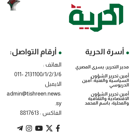
أسرة الحرية
أرقام التواصل:
الهاتف :
مدير التحرير: يسرى المصري
2131100/1/2/3/6 -011
أمين تحرير الشؤون
السياسية والفنية: أمين
الايميل
الدريوسي
:admin@tishreen.news
أمين تحرير الشؤون
الاقتصادية والثقافية
.sy
والمحلية: باسم المحمد
الفاكس : 8817613