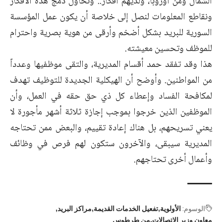
الشمال ومن أوروبا، ولديهم أفكار.. ونحاول دمج هذه الأفكار
ونقاطع المعلومات لنصل إلى خلاصة أن يكون عمل المؤسسة
السورية للبريد بشكل أضخم وأرقى من هوية بصرية واحترام
للموظف وتحسين معيشته.
هذا وقد تفقد حمد أقسام المديرية، والتقى موظفيها وعدداً
من المواطنين. وأوضح أن الهيكلية الجديدة للتوظيف تهدف
لمكافحة الفساد وإعطاء كل ذي حق حقه في العمل، وأن
الموظفين الذين خرجوا بموجب إجازة ثلاثة أشهر مأجورة لا
يعني تسريحهم، بل هناك إعادة تقييم، والبعض ممن تحتاجه
المديرية سيبقى، والآخرون ستكون لهم فرص في وظائف
وأعمال أخرى تحتاجهم.
الوسوم:
الأولوية
تفعيل الخدمات القديمة
مراكز البريد
معاون وزير الاتصالات
من طرطوس